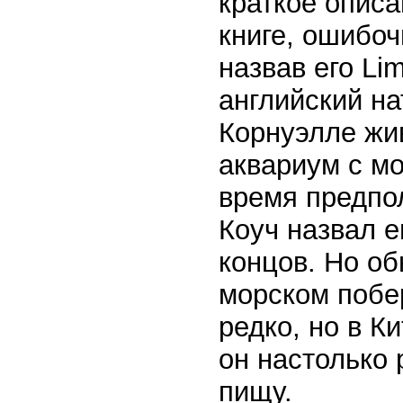
краткое описа
книге, ошибоч
назвав его Li
английский н
Корнуэлле жив
аквариум с мо
время предпол
Коуч назвал е
концов. Но об
морском побе
редко, но в К
он настолько 
пищу.