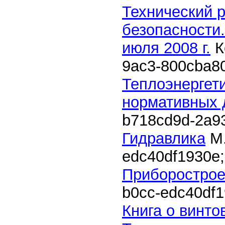
Технический 
безопасности
июля 2008 г.
К
9ac3-800cba8
Теплоэнергет
нормативных 
b718cd9d-2a9
Гидравлика
М.
edc40df1930e
;
Приборостро
b0cc-edc40df
Книга о винто