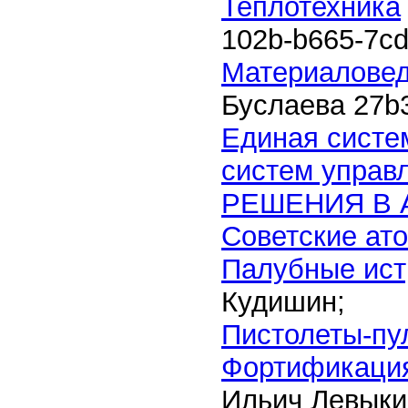
Теплотехника
102b-b665-7c
Материаловед
Буслаева
27b
Единая систе
систем упра
РЕШЕНИЯ В
Советские ат
Палубные ист
Кудишин;
Пистолеты-пу
Фортификация
Ильич Левыки