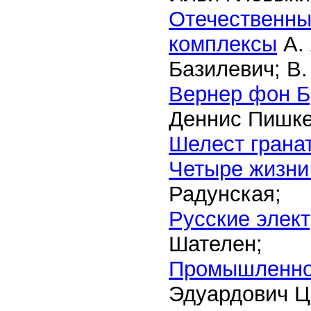
Отечественны
комплексы
А. 
Базилевич; В.
Вернер фон Б
Деннис Пишкев
Шелест грана
Четыре жизни
Радунская;
Русские элек
Шателен;
Промышленно
Эдуардович Ц