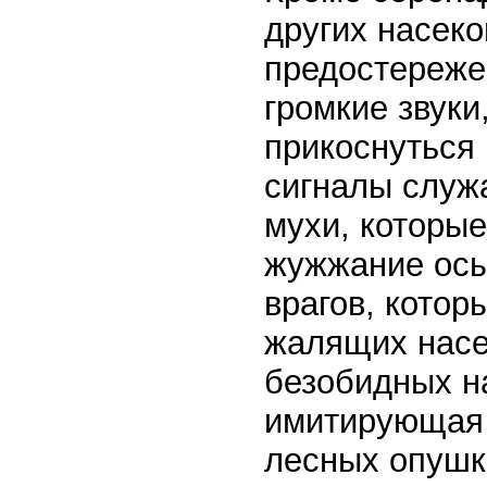
других насек
предостереже
громкие звуки
прикоснуться 
сигналы служа
мухи, которы
жужжание осы
врагов, котор
жалящих насе
безобидных н
имитирующая 
лесных опушк