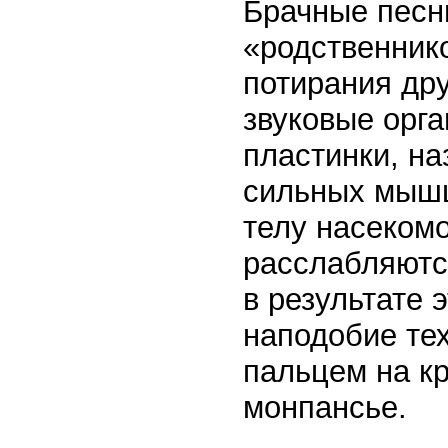
Брачные песн
«родственнико
потирания дру
звуковые орг
пластинки, н
сильных мышц
телу насекомо
расслабляютс
в результате 
наподобие те
пальцем на к
монпансье.