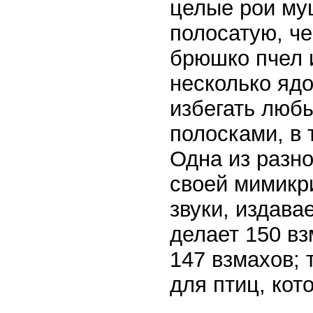
целые рои му
полосатую, ч
брюшко пчел и
несколько яд
избегать люб
полосками, в
Одна из разн
своей мимикр
звуки, издава
делает 150 вз
147 взмахов; 
для птиц, кот