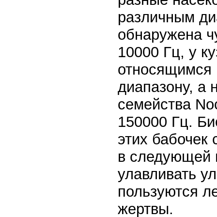
различным диа
обнаружена ч
10000 Гц, у к
относящимся 
диапазону, а 
семейства Noc
150000 Гц. Би
этих бабочек 
в следующей г
улавливать у
пользуются л
жертвы.