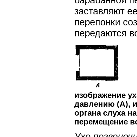
барабанной п
заставляют ее
перепонки со
передаются во
изображение ух
давлению (А), 
органа слуха н
перемещение во
Ухо позвоноч