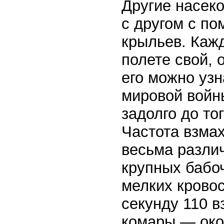
Другие насек
с другом с п
крыльев. Каж
полете свой, 
его можно узн
мировой войн
задолго до то
Частота взма
весьма различ
крупных бабоч
мелких крово
секунду 110 в
комары — око