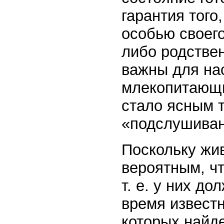
гарантия того
особью своего
либо родстве
важны для нас
млекопитающи
стало ясным 
«подслушиван
Поскольку жив
вероятным, ч
т. е. у них д
время извест
которых найд