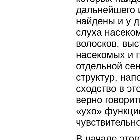
дальнейшего 
найдены и у д
слуха насеком
волосков, выс
насекомых и 
отдельной се
структур, на
сходство в э
верно говорит
«ухо» функцио
чувствительно
В начале этог