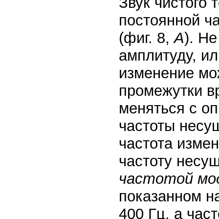
Звук чистого т
постоянной ч
(фиг. 8,
А
). Н
амплитуду, ил
изменение мо
промежутки вр
меняться с оп
частоты несущ
частота изме
частоту несу
частотой мо
показанном на
400 Гц, а час