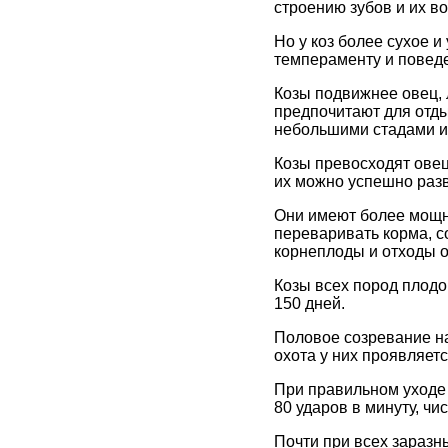
строению зубов и их в
Но у коз более сухое и
темпераменту и повед
Козы подвижнее овец, 
предпочитают для отды
небольшими стадами и
Козы превосходят овец
их можно успешно разво
Они имеют более мощн
переваривать корма, с
корнеплоды и отходы от
Козы всех пород плод
150 дней.
Половое созревание нас
охота у них проявляетс
При правильном уходе 
80 ударов в минуту, ч
Почти при всех зараз