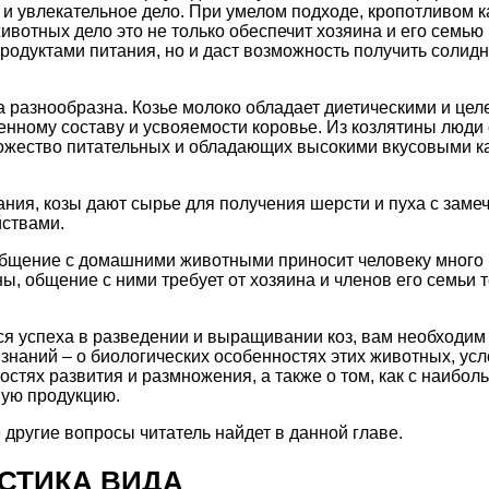
 и увлекательное дело. При умелом подходе, кропотливом 
ивотных дело это не только обеспечит хозяина и его семью
одуктами питания, но и даст возможность получить солидн
а разнообразна. Козье молоко обладает диетическими и це
енному составу и усвояемости коровье. Из козлятины люди
ножество питательных и обладающих высокими вкусовыми к
ния, козы дают сырье для получения шерсти и пуха с зам
йствами.
общение с домашними животными приносит человеку много 
ы, общение с ними требует от хозяина и членов его семьи т
ся успеха в разведении и выращивании коз, вам необходим
наний – о биологических особенностях этих животных, ус
остях развития и размножения, а также о том, как с наибо
ную продукцию.
 другие вопросы читатель найдет в данной главе.
СТИКА ВИДА