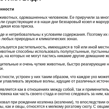
енности
 животных, одомашненных человеком. Ее приручили за мног
ли существующие и в наши дни безоаровый козел и мархур
дикая коза приска.
де и нетребовательны к условиям содержания. Поэтому их
в любых природных и климатических зонах.
ользуется растительность, имеющаяся в той или иной местно
животные способны использовать полупустынные, пустынны
, на которых не могут пастись никакие другие домашние ж
щительные и очень чуткие животные, быстро реагирующие 
и.
стности, устроен у них таким образом, что каждое ухо може
 и улавливать звуковые волны, идущие от различных источн
является как в отношениях между собой, так и применительн
овека как часть своего стада и охотно следовать за ним, ка
вовал при рождении козленка (козлении), то впоследствии 
зы, как и овцы, относятся к мелкому рогатому скоту. С овца