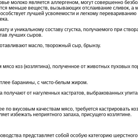
овье молоко является аллергеном, могут совершенно безбо
тся меньше веществ, вызывающих отслаивание сливок, а м
пособствует лучшей усвояемости и легкому перевариванию 
ека.
ату и уникальному составу сгустка, получаемого при створ
тав лучших сыров.
готавливают масло, творожный сыр, брынзу.
 мясо коз (козлятина), полученное от животных пуховых пор
етлее баранины, с чисто-белым жиром.
а получают от нагуленных кастратов, выбракованных упита
е по вкусовым качествам мясо, требуется кастрировать коз
ляет избежать неприятного запаха, присущего козлятине.
зоводства представляет собой особую категорию шерстного