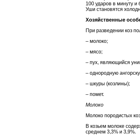
100 ударов в минуту и
Уши становятся холодн
Хозяйственные особ
При разведении коз п
– молоко;
– мясо;
– пух, являющийся у
– однородную ангорску
– шкуры (козлины);
– помет.
Молоко
Молоко породистых коз 
В козьем молоке содерж
среднем 3,3% и 3,9%.