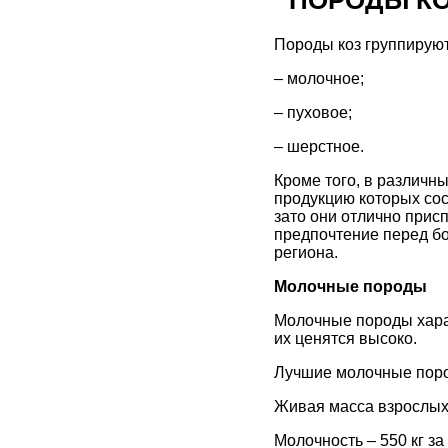
ПОРОДЫ К
Породы коз группирую
– молочное;
– пуховое;
– шерстное.
Кроме того, в различн
продукцию которых сос
зато они отлично прис
предпочтение перед бо
региона.
Молочные породы
Молочные породы хара
их ценятся высоко.
Лучшие молочные пород
Живая масса взрослых м
Молочность – 550 кг за