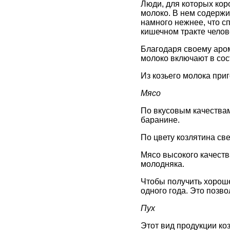
Люди, для которых кор
молоко. В нем содержи
намного нежнее, что с
кишечном тракте челов
Благодаря своему аром
молоко включают в сос
Из козьего молока при
Мясо
По вкусовым качествам
баранине.
По цвету козлятина св
Мясо высокого качеств
молодняка.
Чтобы получить хороше
одного года. Это позво
Пух
Этот вид продукции ко