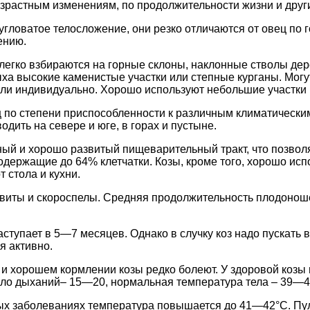
озрастным изменениям, по продолжительности жизни и друг
 угловатое телосложение, они резко отличаются от овец по г
ению.
легко взбираются на горные склоны, наклонные стволы дер
ха высокие каменистые участки или степные курганы. Могу
ли индивидуально. Хорошо используют небольшие участки 
 по степени приспособленности к различным климатически
дить на севере и юге, в горах и пустыне.
ый и хорошо развитый пищеварительный тракт, что позвол
одержащие до 64% клетчатки. Козы, кроме того, хорошо исп
 стола и кухни.
овиты и скороспелы. Средняя продолжительность плодонош
тупает в 5—7 месяцев. Однако в случку коз надо пускать в
я активно.
и хорошем кормлении козы редко болеют. У здоровой козы
исло дыханий– 15—20, нормальная температура тела – 39—4
ных заболеваниях температура повышается до 41—42°С. Пу