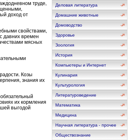
каждодневном труде,
Деловая литература
 ценными,
ый доход от
Домашние животные
Домоводство
лебными свойствами,
Здоровье
 с давних времен
ачествами мясных
Зоология
История
ечательными
Компьютеры и Интернет
радости. Козы
Кулинария
ерпения, знания их
Культурология
Литературоведение
 обязательный
ловиях их кормления
Математика
льшей выгодой
Медицина
Научная литература - прочее
Обществознание