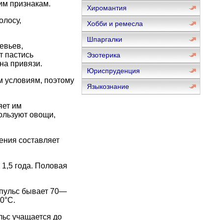
им признакам.
Хиромантия
олосу,
Хобби и ремесла
Шпаргалки
евьев,
т пастись
Эзотерика
на привязи.
Юриспруденция
м условиям, поэтому
Языкознание
яет им
ользуют овощи,
ения составляет
 1,5 года. Половая
 пульс бывает 70—
0°С.
льс учащается до