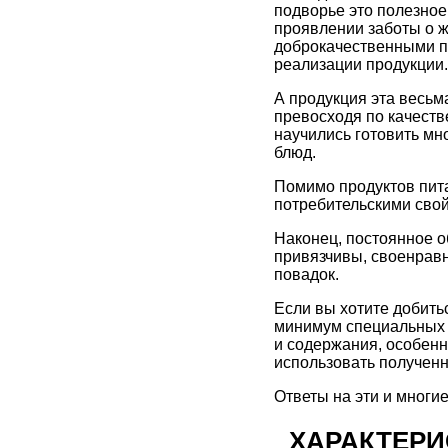
подворье это полезное
проявлении заботы о ж
доброкачественными пр
реализации продукции.
А продукция эта весьм
превосходя по качеств
научились готовить м
блюд.
Помимо продуктов пита
потребительскими сво
Наконец, постоянное 
привязчивы, своенравн
повадок.
Если вы хотите добить
минимум специальных з
и содержания, особенн
использовать получен
Ответы на эти и многие
ХАРАКТЕРИ