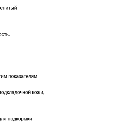
менитый
сть.
тим показателям
подкладочной кожи,
для подкормки