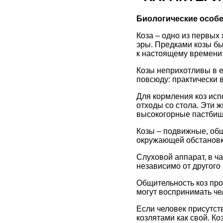
Биологические особ
Коза – одно из первых
эры. Предками козы бы
к настоящему времени 
Козы неприхотливы в е
повсюду: практически 
Для кормления коз исп
отходы со стола. Эти 
высокогорные пастбища
Козы – подвижные, об
окружающей обстановк
Слуховой аппарат, в ча
независимо от другого
Общительность коз про
могут воспринимать чел
Если человек присутст
козлятами как свой. Ко