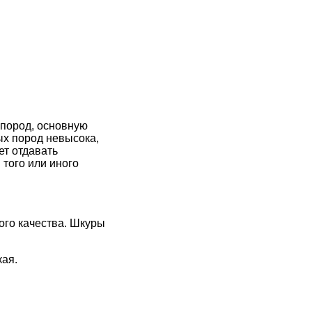
 пород, основную
ых пород невысока,
ет отдавать
того или иного
го качества. Шкуры
кая.