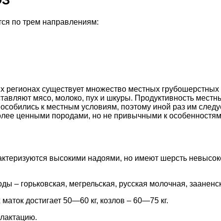
ОЗ
тся по трем направлениям:
ых регионах существует множество местных грубошерстных
тавляют мясо, молоко, пух и шкуры. Продуктивность местн
пособились к местным условиям, поэтому иной раз им следу
лее ценными породами, но не привычными к особенностям 
ктеризуются высокими надоями, но имеют шерсть невысоко
ы – горьковская, мегрельская, русская молочная, зааненс
аток достигает 50—60 кг, козлов – 60—75 кг.
 лактацию.