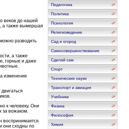
Педагогика
Политика
о веков до нашей
Психология
, а также вымершая
Религиоведение
 можно разводить
Сад и огород
Самосовершенствование
сти, а также
Сделай сам
е, горные и даже
ивотные.
Спорт
на изменение
Технические науки
Транспорт и авиация
т двигаться
иков.
Учебники
о к человеку. Они
Физика
к за вожаком.
Философия
он воспринимается
Химия
ми они сходны по