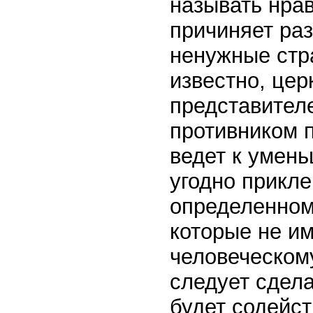
называть нра
причиняет ра
ненужные стра
известно, цер
представител
противником п
ведет к умень
угодно прикле
определенном
которые не им
человеческому
следует сдела
будет содейст