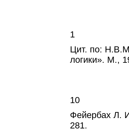
1
Цит. по: Н.В.
логики». М., 1
10
Фейербах Л. Из
281.