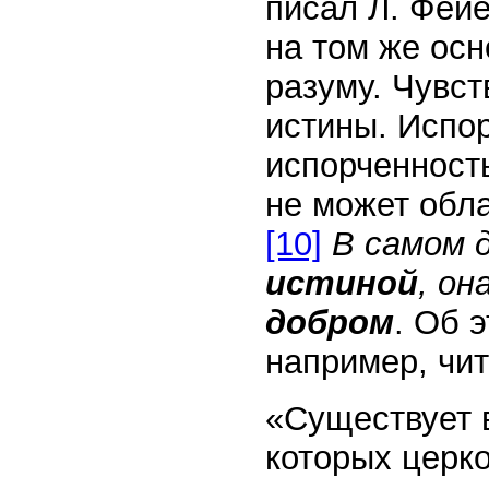
писал Л. Фей
на том же осн
разуму. Чувст
истины. Испор
испорченность
не может обл
[10]
В самом д
истиной
, он
добром
. Об 
например, чит
«Существует 
которых церко