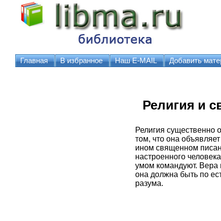
Главная
В избранное
Наш E-MAIL
Добавить мате
Религия и 
Религия существенно о
том, что она объявляе
ином священном писани
настроенного человека.
умом командуют. Вера к
она должна быть по ес
разума.