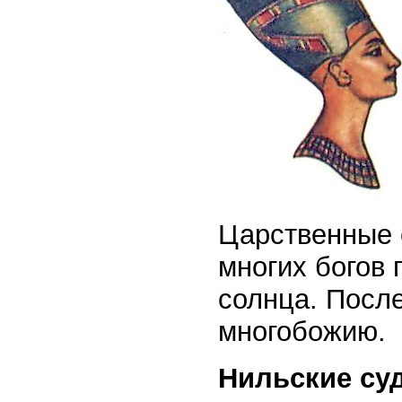
Царственные с
многих богов 
солнца. После
многобожию.
Нильские су