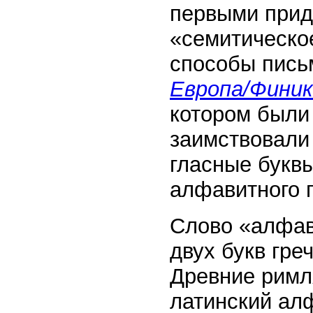
первыми прид
«семитическо
способы пись
Европа/Финик
котором были 
заимствовали
гласные букв
алфавитного 
Слово «алфав
двух букв гре
Древние рим
латинский алф