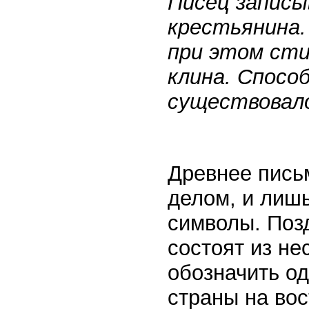
Писец записыв
крестьянина.
при этом сти
клина. Спосо
существовало
Древнее пись
делом, и лишь
символы. Позд
состоят из не
обозначить од
страны на во