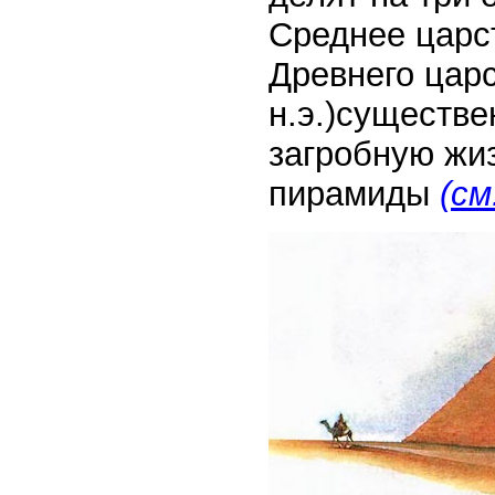
Среднее царст
Древнего царс
н.э.)существе
загробную жиз
пирамиды
(см