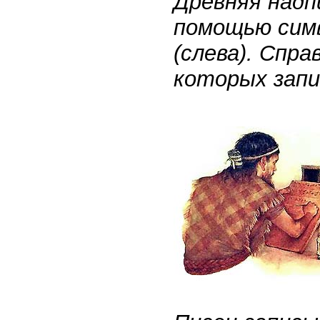
Древняя надп
помощью симв
(слева). Спра
которых запи