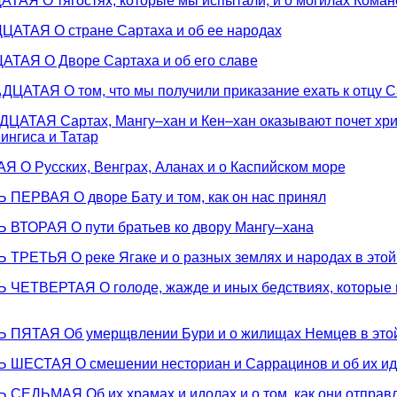
АЯ О тягостях, которые мы испытали, и о могилах Коман
ТАЯ О стране Сартаха и об ее народах
АЯ О Дворе Сартаха и об его славе
АТАЯ О том, что мы получили приказание ехать к отцу С
АТАЯ Сартах, Мангу–хан и Кен–хан оказывают почет хри
ингиса и Татар
 О Русских, Венграх, Аланах и о Каспийском море
ПЕРВАЯ О дворе Бату и том, как он нас принял
ВТОРАЯ О пути братьев ко двору Мангу–хана
РЕТЬЯ О реке Ягаке и о разных землях и народах в этой
ЧЕТВЕРТАЯ О голоде, жажде и иных бедствиях, которые 
ПЯТАЯ Об умерщвлении Бури и о жилищах Немцев в это
ШЕСТАЯ О смешении несториан и Саррацинов и об их ид
СЕДЬМАЯ Об их храмах и идолах и о том, как они отправ