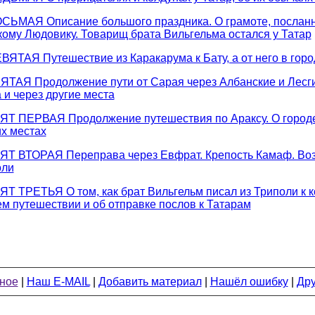
ЬМАЯ Описание большого праздника. О грамоте, послан
ому Людовику. Товарищ брата Вильгельма остался у Татар
ТАЯ Путешествие из Каракарума к Бату, а от него в гор
АЯ Продолжение пути от Сарая через Албанские и Лесгий
и через другие места
 ПЕРВАЯ Продолжение путешествия по Араксу. О городе 
их местах
 ВТОРАЯ Переправа через Евфрат. Крепость Камаф. Воз
оли
 ТРЕТЬЯ О том, как брат Вильгельм писал из Триполи к к
ем путешествии и об отправке послов к Татарам
ное
|
Наш E-MAIL
|
Добавить материал
|
Нашёл ошибку
|
Дру