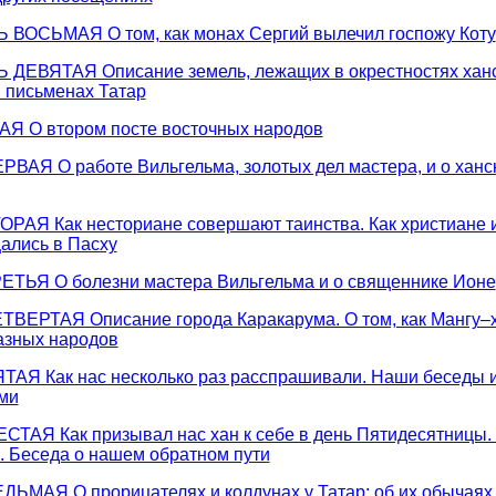
ВОСЬМАЯ О том, как монах Сергий вылечил госпожу Коту
ДЕВЯТАЯ Описание земель, лежащих в окрестностях ханс
и письменах Татар
 О втором посте восточных народов
АЯ О работе Вильгельма, золотых дел мастера, и о ханс
РАЯ Как несториане совершают таинства. Как христиане 
ались в Пасху
ТЬЯ О болезни мастера Вильгельма и о священнике Ионе
ВЕРТАЯ Описание города Каракарума. О том, как Мангу–х
азных народов
АЯ Как нас несколько раз расспрашивали. Наши беседы и
ми
ТАЯ Как призывал нас хан к себе в день Пятидесятницы.
 Беседа о нашем обратном пути
ЬМАЯ О прорицателях и колдунах у Татар; об их обычаях 