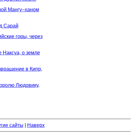
ной Мангу–ханом
од Сарай
ские горы, через
Наксуа, о земле
вращение в Кипр,
оролю Людовику,
гие сайты
|
Наверх