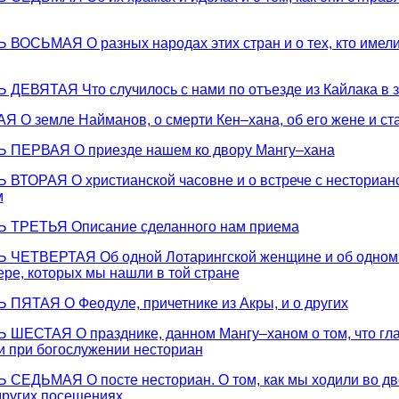
ОСЬМАЯ О разных народах этих стран и о тех, кто имели
ДЕВЯТАЯ Что случилось с нами по отъезде из Кайлака в
 О земле Найманов, о смерти Кен–хана, об его жене и с
ПЕРВАЯ О приезде нашем ко двору Мангу–хана
ВТОРАЯ О христианской часовне и о встрече с несториа
м
 ТРЕТЬЯ Описание сделанного нам приема
ЧЕТВЕРТАЯ Об одной Лотарингской женщине и об одном
ере, которых мы нашли в той стране
ПЯТАЯ О Феодуле, причетнике из Акры, и о других
ШЕСТАЯ О празднике, данном Мангу–ханом о том, что гла
и при богослужении несториан
СЕДЬМАЯ О посте несториан. О том, как мы ходили во дв
других посещениях