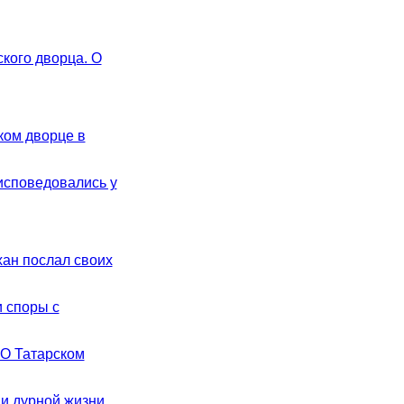
кого дворца. О
ком дворце в
исповедовались у
ан послал своих
 споры с
 О Татарском
и дурной жизни