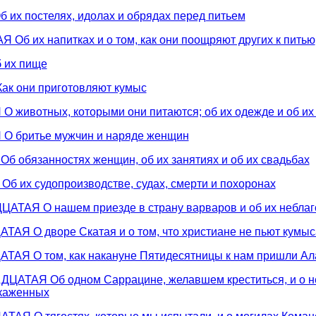
их постелях, идолах и обрядах перед питьем
Об их напитках и о том, как они поощряют других к питью
 их пище
к они приготовляют кумыс
животных, которыми они питаются; об их одежде и об их
 бритье мужчин и наряде женщин
 обязанностях женщин, об их занятиях и об их свадьбах
 их судопроизводстве, судах, смерти и похоронах
ТАЯ О нашем приезде в страну варваров и об их неблаг
АЯ О дворе Скатая и о том, что христиане не пьют кумыс
АЯ О том, как накануне Пятидесятницы к нам пришли А
АТАЯ Об одном Саррацине, желавшем креститься, и о н
каженных