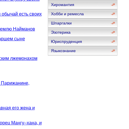
Хиромантия
 обычай есть своих
Хобби и ремесла
Шпаргалки
 землю Найманов
Эзотерика
таршем сыне
Юриспруденция
Языкознание
нским лжемонахом
 Парижанине,
вная его жена и
орец Мангу–хана, и