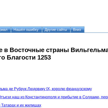
риал
Нашёл ошибку
Другие сайты
Вниз
е в Восточные страны Вильгельма
то Благости 1253
ьма де Рубрук Людовику IХ, королю французскому
ъезд наш из Константинополя и прибытие в Солдаию, пер
Татарах и их жилищах