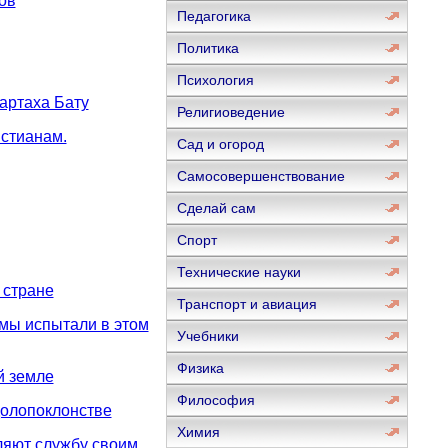
ов
Педагогика
Политика
Психология
артаха Бату
Религиоведение
стианам.
Сад и огород
Самосовершенствование
Сделай сам
Спорт
Технические науки
 стране
Транспорт и авиация
мы испытали в этом
Учебники
Физика
й земле
Философия
олопоклонстве
Химия
ляют службу своим