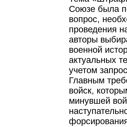
Союзе была по
вопрос, необ
проведения н
авторы выбира
военной исто
актуальных т
учетом запро
Главным треб
войск, котор
минувшей вой
наступательно
форсирования