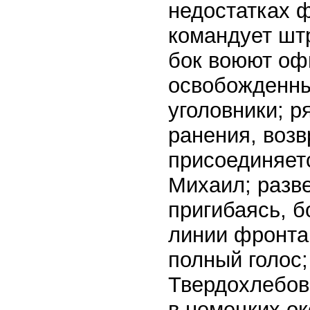
недостатках 
командует шт
бок воюют оф
освобожденны
уголовники; р
ранения, возв
присоединяет
Михаил; разве
пригибаясь, б
линии фронта,
полный голос
Твердохлебов
в немецких ок