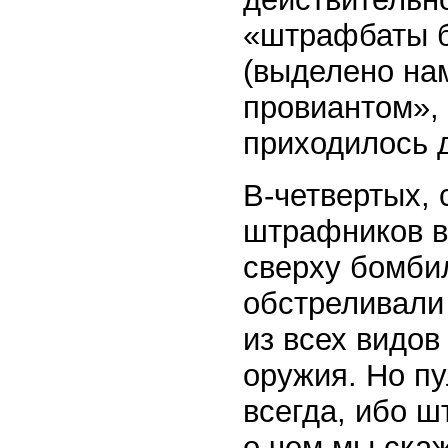
«штрафбаты 
(выделено на
провиантом»,
приходилось 
В-четвертых,
штрафников во
сверху бомби
обстреливали 
из всех видов
оружия. Но п
всегда, ибо ш
о чем мы ска