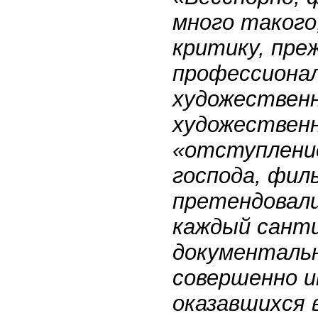
много такого
критику, пре
профессионал
художественн
художественн
«отступление
господа, фил
претендовали
каждый сант
документальн
совершенно ин
оказавшихся 