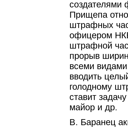
создателями ф
Прищепа отно
штрафных част
офицером НК
штрафной час
прорыв ширино
всеми видами
вводить целы
голодному шт
ставит задачу
майор и др.
В. Баранец а