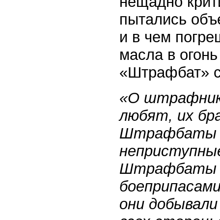
нещадно крит
пытались объе
и в чем погр
масла в огонь
«Штрафбат» 
«О штрафник
любят, их бр
Штрафбаты б
неприступные
Штрафбаты б
боеприпасами
они добывали