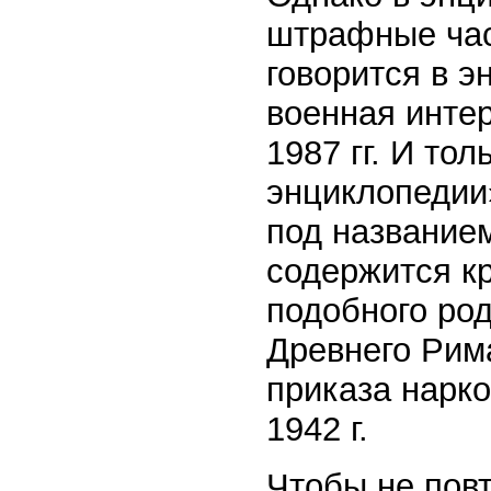
штрафные час
говорится в э
военная инте
1987 гг. И то
энциклопедии
под название
содержится к
подобного ро
Древнего Рима
приказа нарк
1942 г.
Чтобы не повт