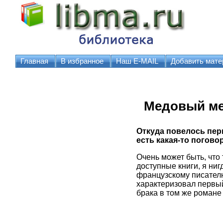
Главная
В избранное
Наш E-MAIL
Добавить мате
Медовый м
Откуда повелось пер
есть какая-то погово
Очень может быть, что 
доступные книги, я ниг
французскому писателю
характеризовал первый
брака в том же романе