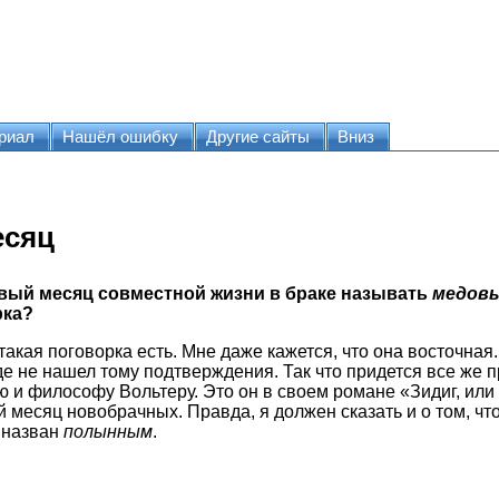
риал
Нашёл ошибку
Другие сайты
Вниз
есяц
вый месяц совместной жизни в браке называть
медов
рка?
такая поговорка есть. Мне даже кажется, что она восточная.
де не нашел тому подтверждения. Так что придется все же 
 и философу Вольтеру. Это он в своем романе «Зидиг, или 
 месяц новобрачных. Правда, я должен сказать и о том, чт
 назван
полынным
.