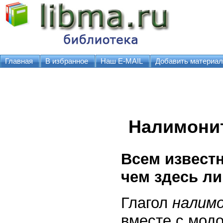
Главная
В избранное
Наш E-MAIL
Добавить материал
Налимони
Всем извест
чем здесь л
Глагол
налим
вместе с модо