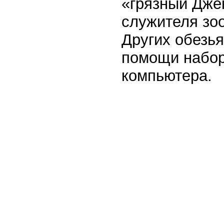
«грязный Джек
служителя зоо
Других обезь
помощи набор
компьютера.