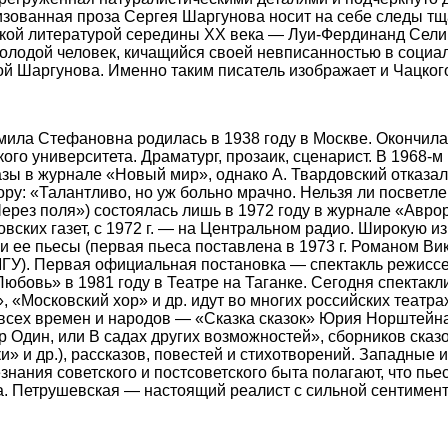
изованная проза Сергея Шаргунова носит на себе следы тщ
ской литературой середины XX века — Луи-Фердинанд Сели
олодой человек, кичащийся своей невписанностью в социа
й Шаргунова. Именно таким писатель изображает и Чацког
 Стефановна родилась в 1938 году в Москве. Окончила
ого университета. Драматург, прозаик, сценарист. В 1968-м
азы в журнале «Новый мир», однако А. Твардовский отказал
ру: «Талантливо, но уж больно мрачно. Нельзя ли посвет
Через поля») состоялась лишь в 1972 году в журнале «Авро
вских газет, с 1972 г. — на Центральном радио. Широкую и
 ее пьесы (первая пьеса поставлена в 1973 г. Романом Ви
МГУ). Первая официальная постановка — спектакль режис
Любовь» в 1981 году в Театре на Таганке. Сегодня спектакл
 «Московский хор» и др. идут во многих российских театра
всех времен и народов — «Сказка сказок» Юрия Норштейна
 Один, или В садах других возможностей», сборников сказо
и» и др.), рассказов, повестей и стихотворений. Западные 
езнания советского и постсоветского быта полагают, что пь
да. Петрушевская — настоящий реалист с сильной сентимент