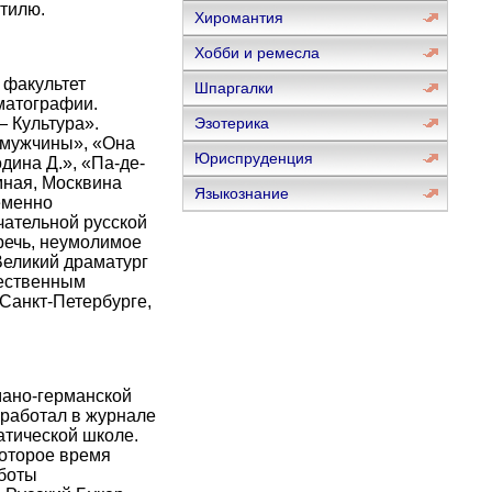
стилю.
Хиромантия
Хобби и ремесла
 факультет
Шпаргалки
матографии.
 Культура».
Эзотерика
е мужчины», «Она
Юриспруденция
дина Д.», «Па-де-
мная, Москвина
Языкознание
еменно
ательной русской
речь, неумолимое
Великий драматург
жественным
 Санкт-Петербурге,
мано-германской
оработал в журнале
атической школе.
которое время
аботы