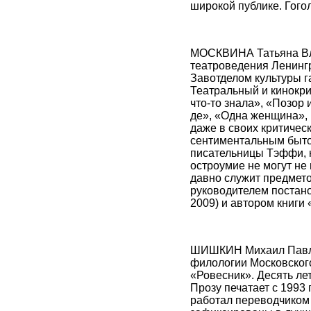
широкой публике. Гого
МОСКВИНА Татьяна Вла
театроведения Ленингр
Завотделом культуры г
Театральный и кинокри
что-то знала», «Позор 
де», «Одна женщина», 
даже в своих критичес
сентиментальным быто
писательницы Тэффи, н
остроумие не могут не
давно служит предмет
руководителем постано
2009) и автором книги «
ШИШКИН Михаил Павлов
филологии Московского
«Ровесник». Десять ле
Прозу печатает с 1993
работал переводчиком 