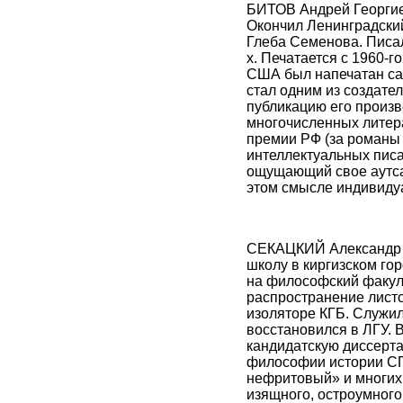
БИТОВ Андрей Георгиев
Окончил Ленинградский
Глеба Семенова. Писал
х. Печатается с 1960-г
США был напечатан са
стал одним из создате
публикацию его произв
многочисленных литер
премии РФ (за романы
интеллектуальных писа
ощущающий свое аутсай
этом смысле индивидуа
СЕКАЦКИЙ Александр Ку
школу в киргизском го
на философский факуль
распространение листо
изоляторе КГБ. Служил
восстановился в ЛГУ. 
кандидатскую диссерт
философии истории СПб
нефритовый» и многих
изящного, остроумного