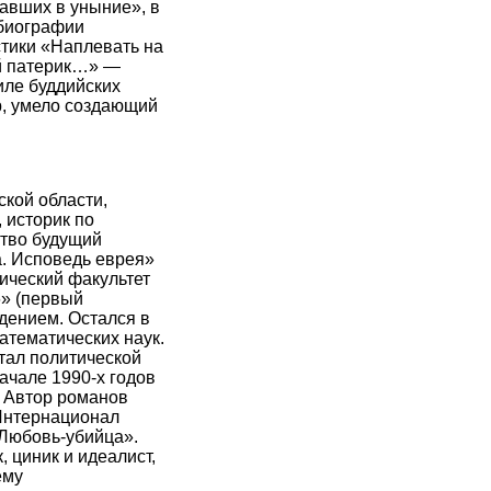
авших в уныние», в
 биографии
стики «Наплевать на
й патерик…» —
иле буддийских
р, умело создающий
кой области,
 историк по
ство будущий
а. Исповедь еврея»
нический факультет
6» (первый
ждением. Остался в
атематических наук.
итал политической
ачале 1990-х годов
 Автор романов
«Интернационал
«Любовь-убийца».
 циник и идеалист,
ему