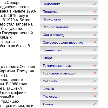
 на Севере.
Педагогика
ъединение поэта
вана в начале 1990-
Политика
. В 1978 году в
Психология
 В 1979-м Битов
го стал запрет на
Религиоведение
у был удостоен
м Государственной
Сад и огород
 самых
л, остро
Самосовершенствование
бы то ни было. В
Сделай сам
Спорт
Технические науки
о летчика. Окончил
Киргизии. Поступил
Транспорт и авиация
н за
следственном
Учебники
ы. В 1988 году
та, защитил
Физика
й философии и
Философия
юзовый и
и традицию
Химия
специалистам, но и