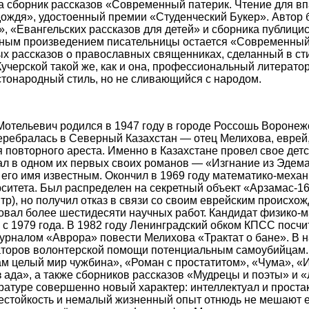
а сборник рассказов «Современный патерик. Чтение для вп
дождя», удостоенный премии «Студенческий Букер». Автор
, «Евангельских рассказов для детей» и сборника публици
ным произведением писательницы остается «Современны
х рассказов о православных священниках, сделанный в ст
Кучерской такой же, как и она, профессиональный литерато
тонародный стиль, но не сливающийся с народом.
тельевич родился в 1947 году в городе Россошь Воронежс
еребралась в Северный Казахстан — отец Мелихова, еврей,
 повторного ареста. Именно в Казахстане провел свое дет
сал в одном их первых своих романов — «Изгнание из Эдем
л его имя известным. Окончил в 1969 году математико-меха
ситета. Был распределен на секретный объект «Арзамас-1
тр), но получил отказ в связи со своим еврейским происхо
овал более шестидесяти научных работ. Кандидат физико-м
я с 1979 года. В 1982 году Ленинградский обком КПСС посч
рналом «Аврора» повести Мелихова «Трактат о бане». В н
заторов волонтерской помощи потенциальным самоубийцам.
м целый мир чужбина», «Роман с простатитом», «Чума», 
з ада», а также сборников рассказов «Мудрецы и поэты» и 
ратуре совершенно новый характер: интеллектуал и простак,
нестойкость и немалый жизненный опыт отнюдь не мешают 