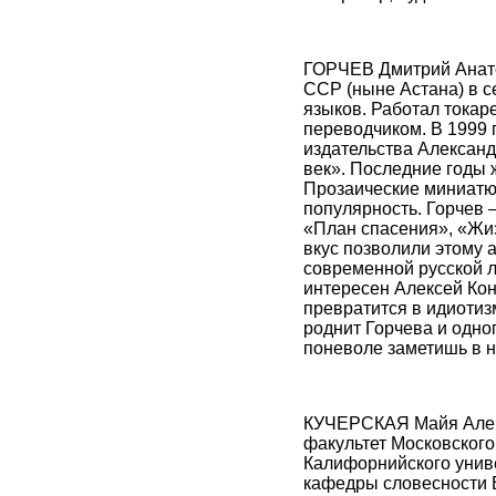
ГОРЧЕВ Дмитрий Анатол
ССР (ныне Астана) в с
языков. Работал токар
переводчиком. В 1999 
издательства Александ
век». Последние годы 
Прозаические миниатю
популярность. Горчев 
«План спасения», «Жиз
вкус позволили этому 
современной русской л
интересен Алексей Кон
превратится в идиотизм
роднит Горчева и одно
поневоле заметишь в н
КУЧЕРСКАЯ Майя Алекс
факультет Московского
Калифорнийского униве
кафедры словесности 