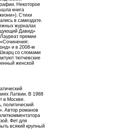
графии. Некоторое
ышла книга
жизни»). Стихи
ались в самиздате.
бежных журналах
анцующий Давид»
. Лауреат премии
 «Сочинения:
онд» и в 2008-м
 Шварц со сломами
актуют тютчевские
ленный женской
атический
иях Латвии. В 1988
т в Москве.
, политический
». Автор романов
политкомментатора
зой. Фет для
быть всякий крупный