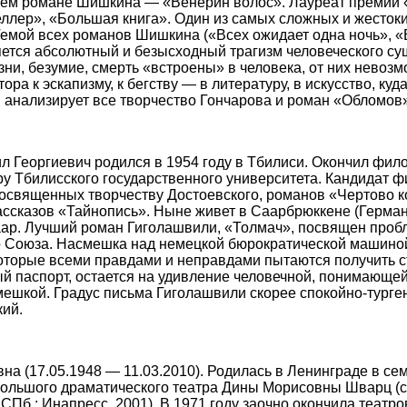
ем романе Шишкина — «Венерин волос». Лауреат премий «
лер», «Большая книга». Один из самых сложных и жестоки
емой всех романов Шишкина («Всех ожидает одна ночь», «
ется абсолютный и безысходный трагизм человеческого су
зни, безумие, смерть «встроены» в человека, от них невозм
ра к эскапизму, к бегству — в литературу, в искусство, куда
 анализирует все творчество Гончарова и роман «Обломов»
еоргиевич родился в 1954 году в Тбилиси. Окончил фило
ру Тбилисского государственного университета. Кандидат ф
освященных творчеству Достоевского, романов «Чертово к
ассказов «Тайнопись». Ныне живет в Саарбрюккене (Герман
аар. Лучший роман Гиголашвили, «Толмач», посвящен про
о Союза. Насмешка над немецкой бюрократической машино
оторые всеми правдами и неправдами пытаются получить с
й паспорт, остается на удивление человечной, понимающе
ешкой. Градус письма Гиголашвили скорее спокойно-турге
ий.
 (17.05.1948 — 11.03.2010). Родилась в Ленинграде в с
Большого драматического театра Дины Морисовны Шварц (с
СПб.: Инапресс, 2001). В 1971 году заочно окончила театр