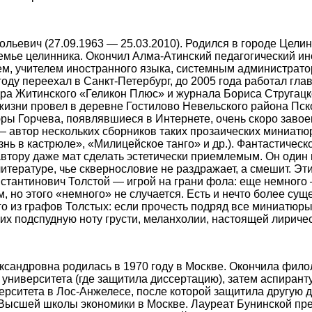
ьевич (27.09.1963 — 25.03.2010). Родился в городе Целин
емье целинника. Окончил Алма-Атинский педагогический ин
ем, учителем иностранного языка, системным администрато
году переехал в Санкт-Петербург, до 2005 года работал гл
ра Житинского «Геликон Плюс» и журнала Бориса Стругацк
жизни провел в деревне Гостилово Невельского района Пск
ры Горчева, появлявшиеся в Интернете, очень скоро зав
— автор нескольких сборников таких прозаических миниатю
нь в кастрюле», «Милицейское танго» и др.). Фантастическ
автору даже мат сделать эстетически приемлемым. Он один 
итературе, чье сквернословие не раздражает, а смешит. Эти
стантинович Толстой — игрой на грани фола: еще немного 
, но этого «немного» не случается. Есть и нечто более сущ
го из графов Толстых: если прочесть подряд все миниатюры
их подспудную ноту грусти, меланхолии, настоящей лиричес
андровна родилась в 1970 году в Москве. Окончила фило
 университета (где защитила диссертацию), затем аспирант
рситета в Лос-Анжелесе, после которой защитила другую 
Высшей школы экономики в Москве. Лауреат Бунинской пре