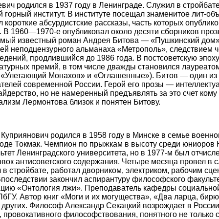
ич родился в 1937 году в Ленинграде. Служил в стройбате
 горный институт. В институте посещал знаменитое лит-об
 короткие абсурдистские рассказы, часть которых опублико
о. В 1960—1970-е опубликовал около десяти сборников прозы
мый известный роман Андрея Битова — «Пушкинский дом».
лей неподцензурного альманаха «Метрополь», следствием че
едений, продлившийся до 1986 года. В постсоветскую эпох
атурных премий, в том числе дважды становился лауреато
 «Улетающий Монахов» и «Оглашенные»). Битов — один из
телей современной России. Герой его прозы — интеллектуа
дерство, но не намеренный предъявлять за это счет кому 
лизм Лермонтова близок и понятен Битову.
приянович родился в 1958 году в Минске в семье военног
роде Токмак. Чемпион по прыжкам в высоту среди юниоров 
тет Ленинградского университета, но в 1977-м был отчисле
вок антисоветского содержания. Четыре месяца провел в 
 в стройбате, работал дворником, электриком, рабочим сцен
Впоследствии закончил аспирантуру философского факульте
ацию «Онтология лжи». Преподаватель кафедры социально
ГУ. Автор книг «Моги и их могущества», «Два ларца, бир
 других. Философ Александр Секацкий возрождает в Росси
, провокативного философствования, понятного не только 