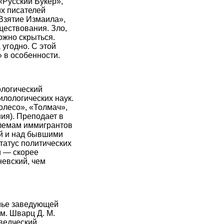
Русский Букер»,
х писателей
Взятие Измаила»,
ществования. Зло,
ожно скрыться.
 угодно. С этой
 в особенности.
логический
илологических наук.
олесо», «Толмач»,
ия). Преподает в
блемам иммигрантов
й и над бывшими
татус политических
й — скорее
невский, чем
емье заведующей
м. Шварц Д. М.
оведческий