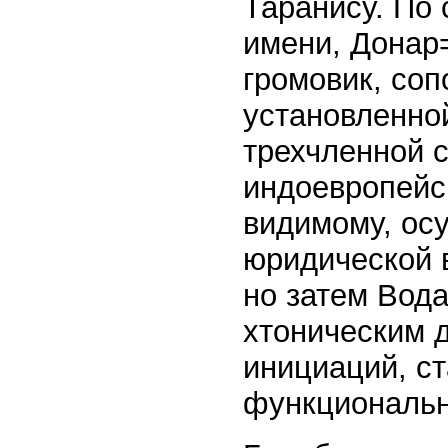
Таранису. По 
имени, Донар
громовик, со
установленно
трехчленной 
индоевропейск
видимому, ос
юридической 
но затем Вода
хтоническим 
инициаций, с
функциональн