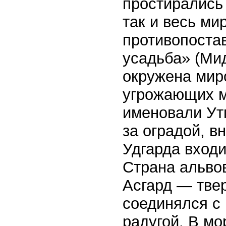
простирались
так и весь м
противопоста
усадьба» (Мид
окружена мир
угрожающих м
именовали Утг
за оградой, в
Удгарда вход
Страна альво
Асгард — тве
соединялся с
радугой. В мо