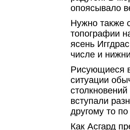
опоясывало в
Нужно также с
топографии н
ясень Иггдрас
числе и нижн
Рисующиеся в
ситуации обыч
столкновений 
вступали раз
другому то по
Как Асгард п