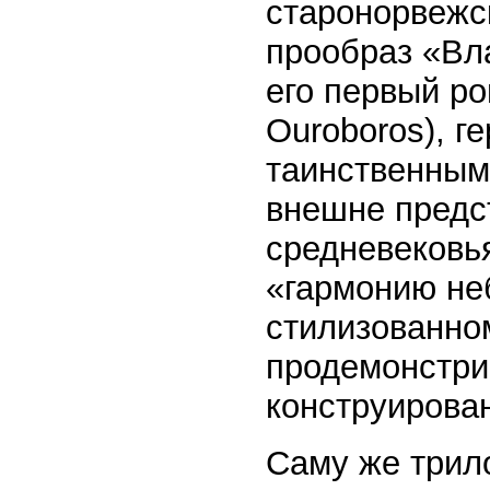
старонорвежс
прообраз «Вла
его первый р
Ouroboros), г
таинственным
внешне предс
средневековья
«гармонию не
стилизованном
продемонстри
конструирова
Саму же трил