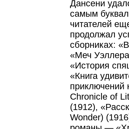
Дансени удало
самым буквал
читателей еще
продолжал ус
сборниках: «В
«Меч Уэллеран
«История спящ
«Книга удиви
приключений н
Chronicle of Li
(1912), «Расс
Wonder) (1916
романы — «Хр