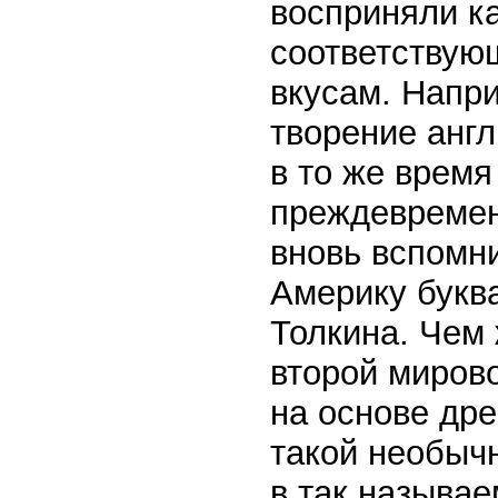
восприняли ка
соответствую
вкусам. Напри
творение анг
в то же время
преждевремен
вновь вспомни
Америку букв
Толкина. Чем 
второй миров
на основе др
такой необычн
в так называе