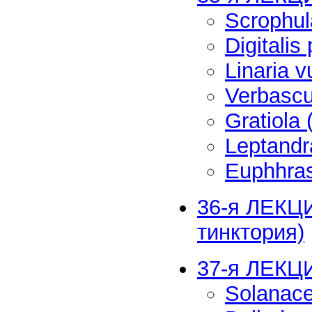
Scrophu
Digitali
Linaria 
Verbasc
Gratiola
Leptandr
Euphhras
36-я ЛЕКЦИЯ
тинктория)
37-я ЛЕКЦ
Solanac