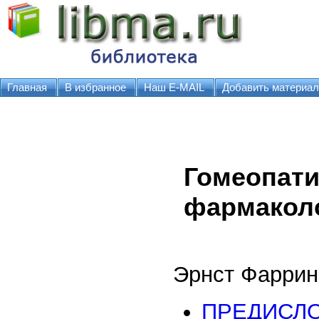
Главная
В избранное
Наш E-MAIL
Добавить материал
Гомеопати
фармакол
Эрнст Фаррин
ПРЕДИСЛ