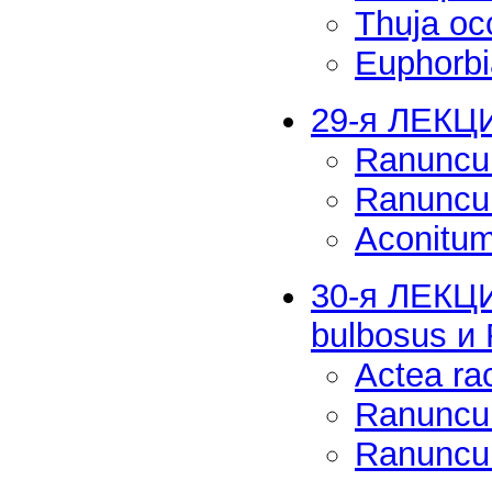
Thuja oc
Euphorb
29-я ЛЕКЦ
Ranuncu
Ranuncul
Aconitum
30-я ЛЕКЦИ
bulbosus и 
Actea r
Ranuncul
Ranuncul