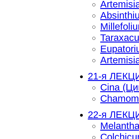
Artemisi
Absinthi
Millefol
Taraxac
Eupatori
Artemisi
21-я ЛЕКЦИ
Cina (Ци
Chamomil
22-я ЛЕКЦ
Melanth
Colchicu