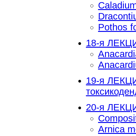
Caladiu
Dracont
Pothos f
18-я ЛЕКЦ
Anacard
Anacardi
19-я ЛЕКЦИ
токсикоден
20-я ЛЕКЦ
Composi
Arnica m