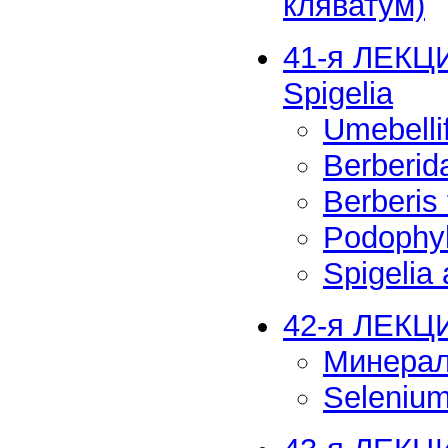
кляватум)
41-я ЛЕКЦИ
Spigelia
Umebell
Berberi
Berberis
Podophy
Spigelia
42-я ЛЕКЦ
Минерал
Seleniu