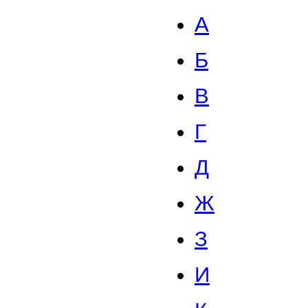
А
Б
В
Г
Д
Ж
З
И