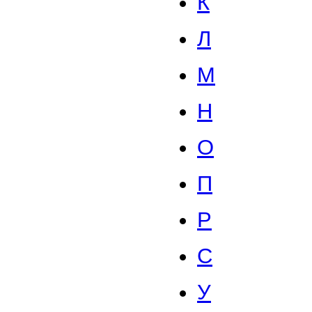
К
Л
М
Н
О
П
Р
С
У