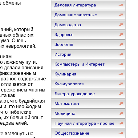
ие обмены
Деловая литература
Домашние животные
Домоводство
наний, который
Здоровье
вных областях:
 ума. Очень
Зоология
ых неврологией.
История
аниям
по ложному пути.
Компьютеры и Интернет
я делали описания
афиксированным
Кулинария
 разное содержание
Культурология
 отличается от
стережением многим
Литературоведение
та как
ают, что буддийская
Математика
 и что необходим
что тибетские
Медицина
, их большой опыт
едователей.
Научная литература - прочее
Обществознание
е взглянуть на