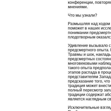
конференции, повторяя
мнениями.
Что мы узнали?
Размышляя над ходом с
поможет в наших иссле
понимании предсмертно
плодотворным оказался
Удивление вызывало с
предсмертного опыта. К
Травмы и шок, наклад
предсмертных состоян
многовековыми наблюде
такого опыта предпола
этапов распада в проц
представителям Запада
предсказание того, что
традиция может внести
полный пересмотр запа
традиции содержат абс
является наглядным с
Исключительные взгляд