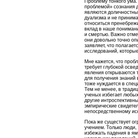
Проблему тонкого ума.
проблемой» сознания д
являются доличностны
дуализма и не принимаю
относиться пренебрежи
вклад в наше пониман
и смертью. Важно отмет
они довольно точно оп
заявляет, что полагает
исследований, которые
Мне кажется, что проб
требует глубокой осве
явления открываются т
для получения знаний 
тоже нуждается в спец
Тем не менее, в тради
ученых избегает любы
другие интроспективны
эмпирические свидетел
непосредственному ис
Пока же существует ог
учением. Только люди,
избежать падения в ям