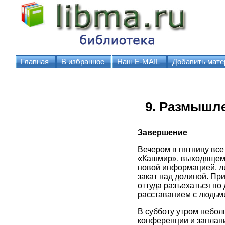
Главная
В избранное
Наш E-MAIL
Добавить мате
9. Размышл
Завершение
Вечером в пятницу все
«Кашмир», выходящем 
новой информацией, ли
закат над долиной. Пр
оттуда разъехаться по
расставанием с людьми
В субботу утром небол
конференции и заплани