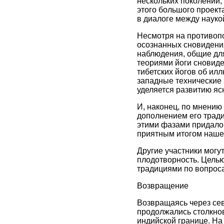
нескольких поколений, 
этого большого проект
в диалоге между науко
Несмотря на противопо
осознанных сновидени
наблюдения, общие для
теориями йоги сновиде
тибетских йогов об ил
западные технические 
уделяется развитию яс
И, наконец, по мнению
дополнением его трад
этими фазами придало
приятным итогом нашей
Другие участники могу
плодотворность. Цель
традициями по вопроса
Возвращение
Возвращаясь через се
продолжались столкнов
индийской границе. На