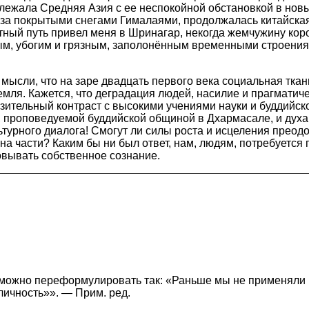
лежала Средняя Азия с ее неспокойной обстановкой в нов
, за покрытыми снегами Гималаями, продолжалась китайска
тный путь привел меня в Шринагар, некогда жемчужину ко
ым, убогим и грязным, заполонённым временными строения
 мысли, что на заре двадцать первого века социальная тка
емля. Кажется, что деградация людей, насилие и прагматич
азительный контраст с высокими учениями науки и буддийск
, проповедуемой буддийской общиной в Дхармасале, и дух
турного диалога! Смогут ли силы роста и исцеления преодо
а части? Каким бы ни был ответ, нам, людям, потребуется 
вывать собственное сознание.
я можно переформулировать так: «Раньше мы не применяли
личность»». — Прим. ред.