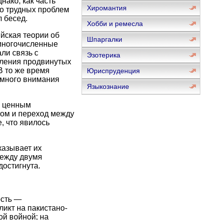
нако, как часть
Хиромантия
но трудных проблем
 бесед.
Хобби и ремесла
йская теории об
Шпаргалки
многочисленные
ли связь с
Эзотерика
вления продвинутых
В то же время
Юриспруденция
 много внимания
Языкознание
я ценным
ом и переход между
 что явилось
казывает их
между двумя
достигнута.
ость —
икт на пакистано-
ой войной; на