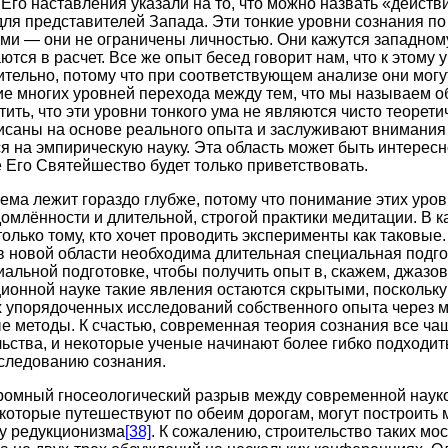
 Его наставления указали на то, что можно назвать «действ
ля представителей Запада. Эти тонкие уровни сознания п
ми — они не ограничены личностью. Они кажутся западном
тся в расчет. Все же опыт бесед говорит нам, что к этому 
тельно, потому что при соответствующем анализе они могу
ие многих уровней перехода между тем, что мы называем 
ить, что эти уровни тонкого ума не являются чисто теорети
исаны на основе реального опыта и заслуживают внимания 
ся на эмпирическую науку. Эта область может быть интерес
 Его Святейшество будет только приветствовать.
лема лежит гораздо глубже, потому что понимание этих уров
домлённости и длительной, строгой практики медитации. В к
олько тому, кто хочет проводить эксперименты как таковые.
в новой области необходима длительная специальная подго
иальной подготовке, чтобы получить опыт в, скажем, джазо
ционной науке такие явления остаются скрытыми, поскольк
х упорядоченных исследований собственного опыта через 
е методы. К счастью, современная теория сознания все ча
ьства, и некоторые ученые начинают более гибко подходить
следованию сознания.
ромный гносеологический разрыв между современной наук
 которые путешествуют по обеим дорогам, могут построить м
у редукционизма
[38]
. К сожалению, строительство таких мо