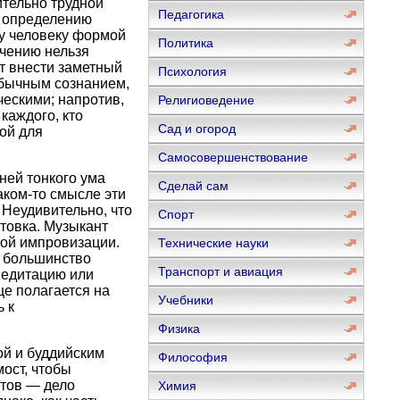
ительно трудной
Педагогика
о определению
у человеку формой
Политика
учению нельзя
т внести заметный
Психология
обычным сознанием,
ческими; напротив,
Религиоведение
каждого, кто
Сад и огород
ной для
Самосовершенствование
ней тонкого ума
Сделай сам
аком-то смысле эти
 Неудивительно, что
Спорт
товка. Музыкант
вой импровизации.
Технические науки
у большинство
Транспорт и авиация
медитацию или
ще полагается на
Учебники
 к
Физика
ой и буддийским
Философия
ост, чтобы
стов — дело
Химия