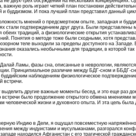
а не двух-трех обсуждений на нескольких конференциях. Од
а, важную роль играет четкий план постановки действитель
й и буддизмом. И пока лучший план представил данный цикл
ложность мнений о предсмертном опыте, западная и будди
ях стали подтверждением друг друга. Были представлены 
 обеих традиций, а физиологические открытия устанавлива
ний. Понятия о методе тоже были сходными, хотя предста
люзорном теле выходили за пределы доступного на Западе. 
знания оказались необычными для традиции, в которой так
ности.
 Далай Ламы, фазы сна, описанные в неврологии, являютс
иции. Принципиальное различие между БДГ-сном и ББДГ-сн
 буддийским наблюдениям физиологическое подтверждение,
 встречи.
т выделить другие важные моменты бесед, и это еще раз до
ю встречи было продолжение открытого обмена мнениями 
м человеческой жизни и духовного опыта. И эта цель была 
верную Индию в Дели, я ощущал повсеместную напряжённ
ения между индуистами и мусульманами, разгорался конфл
 западе находился Афганистан с его трагической гражданск