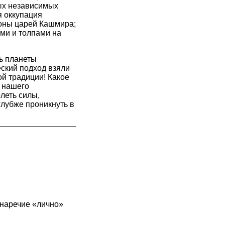
ых независимых
я оккупация
роны царей Кашмира;
ми и толпами на
нь планеты
еский подход взяли
ой традиции! Какое
а нашего
леть силы,
глубже проникнуть в
 наречие «лично»