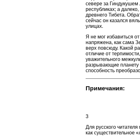
севере за Гиндукушем 
республиках; а далеко
древнего Тибета. Обра
сейчас он казался вял
улицах.
Я не мог избавиться от
напряжена, как сама З
верх повсюду. Какой р
отличие от терпимости
уважительного межкуль
разрывающие планету н
способность преобразо
Примечания:
3
Для русского читател
как существительное «