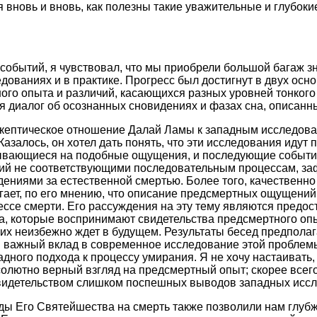
 вновь и вновь, как полезны такие уважительные и глубок
обытий, я чувствовал, что мы приобрели большой багаж з
дованиях и в практике. Прогресс был достигнут в двух осно
го опыта и различий, касающихся разных уровней тонкого
 диалог об осознанных сновидениях и фазах сна, описанн
кептическое отношение Далай Ламы к западным исследов
азалось, он хотел дать понять, что эти исследования идут 
ывающиеся на подобные ощущения, и последующие событи
ий не соответствующими последовательным процессам, з
ниями за естественной смертью. Более того, качественно
гает, по его мнению, что описание предсмертных ощущений
ессе смерти. Его рассуждения на эту тему являются предо
, которые воспринимают свидетельства предсмертного опы
 их неизбежно ждет в будущем. Результаты бесед предполаг
 важный вклад в современное исследование этой проблемы
дного подхода к процессу умирания. Я не хочу настаивать, 
олютно верный взгляд на предсмертный опыт; скорее всего
видетельством слишком поспешных выводов западных иссл
ы Его Святейшества на смерть также позволили нам глубж