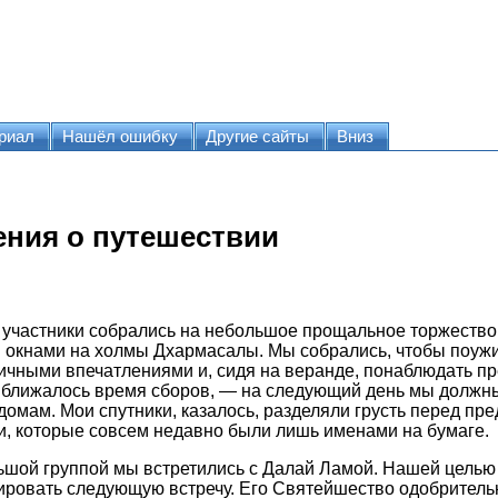
риал
Нашёл ошибку
Другие сайты
Вниз
ения о путешествии
 участники собрались на небольшое прощальное торжество
окнами на холмы Дхармасалы. Мы собрались, чтобы поужи
чными впечатлениями и, сидя на веранде, понаблюдать п
иближалось время сборов, — на следующий день мы должны 
 домам. Мои спутники, казалось, разделяли грусть перед пр
, которые совсем недавно были лишь именами на бумаге.
ьшой группой мы встретились с Далай Ламой. Нашей целью
ровать следующую встречу. Его Святейшество одобрительн