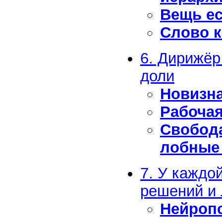
Вещь е
Слово к
6. Дирижёр
доли
Новизна
Рабочая
Свобода
лобные
7. У каждо
решений и
Нейроп