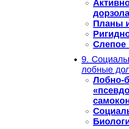
Активно
дорзол
Планы и
Ригидно
Слепое 
9. Социаль
лобные до
Лобно-
«псевдо
самоко
Социаль
Биологи