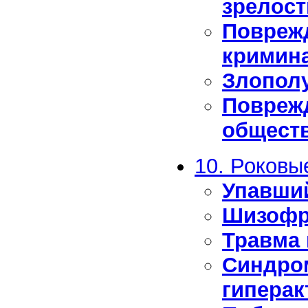
зрелост
Повреж
кримин
Злопол
Повреж
обществ
10. Роковы
Упавший
Шизофр
Травма 
Синдро
гиперак