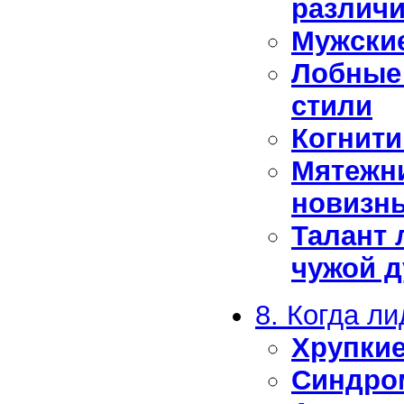
различ
Мужские
Лобные 
стили
Когнити
Мятежни
новизн
Талант 
чужой 
8. Когда л
Хрупки
Синдро