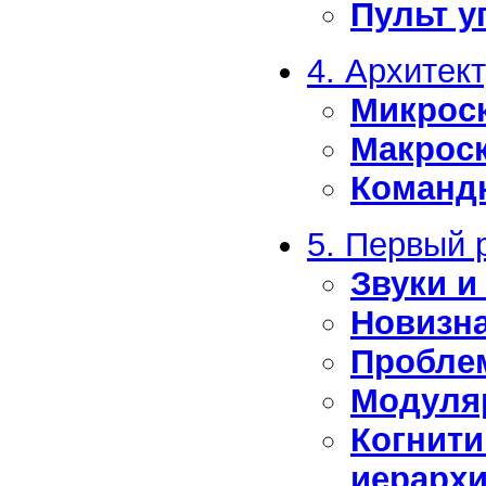
Пульт у
4. Архитек
Микроск
Макроск
Командн
5. Первый 
Звуки и
Новизна
Пробле
Модуля
Когнити
иерарх