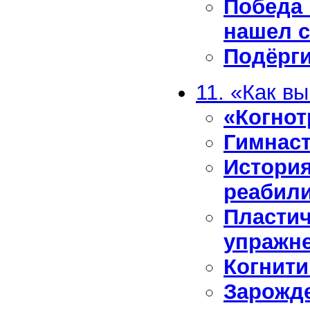
Победа 
нашел 
Подёрг
11. «Как в
«Когнот
Гимнаст
История
реабил
Пластич
упражн
Когнити
Зарожд