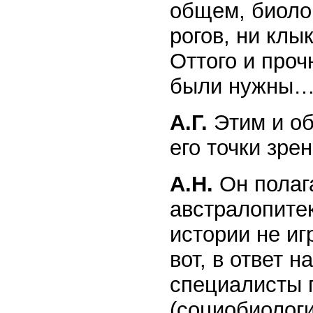
общем, биоло
рогов, ни клы
Оттого и проч
были нужны
А.Г.
Этим и об
его точки зрен
А.Н.
Он полага
австралопитек
истории не иг
вот, в ответ 
специалисты 
(социобиолог