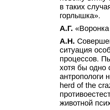
в таких случа
горлышка».
А.Г.
«Воронка 
А.Н.
Совершен
ситуация особ
процессов. Пы
хотя бы одно 
антропологи 
herd of the cr
противоестес
животной псих