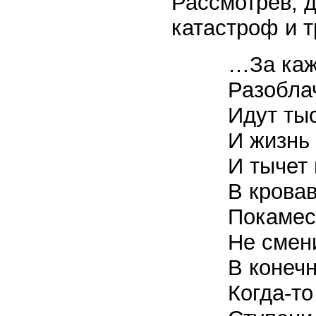
Рассмотрев, д
катастроф и т
…За ка
Разобла
Идут ты
И жизнь 
И тычет 
В крова
Покамест
Не смен
В конечн
Когда-то