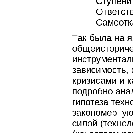
Ступени
Ответств
Самоот
Так была на 
общеисториче
инструменталь
зависимость,
кризисами и 
подробно ана
гипотеза тех
закономерную
силой (техно