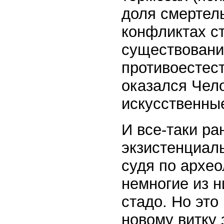
доля смертел
конфликтах с
существовани
противоестес
оказался Чел
искусственны
И все-таки р
экзистенциаль
судя по архе
немногие из н
стадо. Но эт
новому витку 