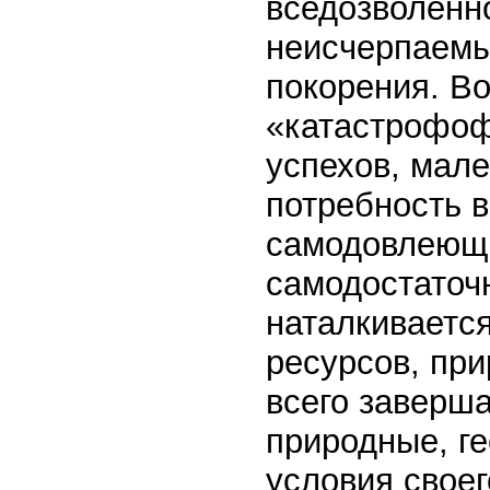
вседозволенно
неисчерпаемы
покорения. В
«катастрофоф
успехов, мал
потребность в
самодовлеюще
самодостаточн
наталкиваетс
ресурсов, при
всего заверша
природные, г
условия своег