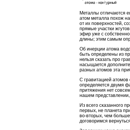
Металлы отличаются ещ
атом металла похож на
от их поверхностей, с
прямые участки жгутов
эфир уже с собственной
длины; этим самым опр
Об инерции атома водо
быть определены из пр
нельзя сказать про г
насыщается дополнител
разных атомов эта при
С гравитацией атомов с
определяется двумя фа
притяжения нет совсем
нашем представлении, 
Из всего сказанного п
первых, не планета при
во-вторых, чем больше 
договоримся вернуться