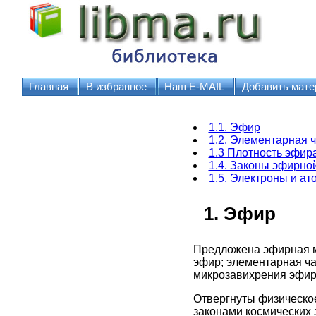
Главная
В избранное
Наш E-MAIL
Добавить мате
1.1. Эфир
1.2. Элементарная 
1.3 Плотность эфир
1.4. Законы эфирно
1.5. Электроны и а
1. Эфир
Предложена эфирная м
эфир; элементарная ч
микрозавихрения эфир
Отвергнуты физическое
законами космических 