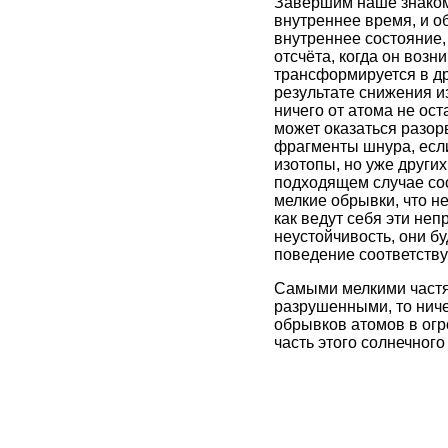
Завершим наше знакомст
внутреннее время, и о
внутреннее состояние,
отсчёта, когда он возн
трансформируется в др
результате снижения и
ничего от атома не ост
может оказаться разор
фрагменты шнура, если
изотопы, но уже других
подходящем случае сос
мелкие обрывки, что не
как ведут себя эти н
неустойчивость, они бу
поведение соответству
Самыми мелкими частям
разрушенными, то ничег
обрывков атомов в огр
часть этого солнечного