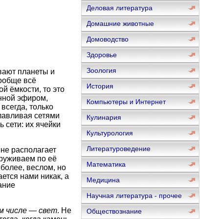
Деловая литература
Домашние животные
Домоводство
Здоровье
Зоология
авают планеты и
вообще всё
История
й ёмкости, то это
енной эфиром,
Компьютеры и Интернет
всегда, только
ылавливая сетями
Кулинария
 сети: их ячейки
Культурология
Литературоведение
 не располагает
аруживаем по её
Математика
более, веслом, но
ется нами никак, а
Медицина
ание
Научная литература - прочее
м числе — свет
. Не
Обществознание