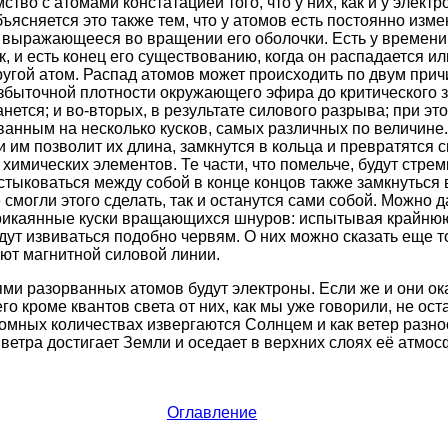
во с атомами констатацией того, что у них, как и у электро
бъясняется это также тем, что у атомов есть постоянно из
 выражающееся во вращении его оболочки. Есть у времени 
ик, и есть конец его существованию, когда он распадается ил
угой атом. Распад атомов может происходить по двум прич
збыточной плотности окружающего эфира до критического з
анется; и во-вторых, в результате силового разрыва; при эт
ванным на несколько кусков, самых различных по величине
 им позволит их длина, замкнутся в кольца и превратятся 
 химических элементов. Те части, что помельче, будут стре
тыковаться между собой в конце концов также замкнуться в
 смогли этого сделать, так и останутся сами собой. Можно 
еприкаянные куски вращающихся шнуров: испытывая крайню
дут извиваться подобно червям. О них можно сказать еще то
ют магнитной силовой линии.
и разорванных атомов будут электроны. Если же и они ок
о кроме квантов света от них, как мы уже говорили, не ост
омных количествах извергаются Солнцем и как ветер разнос
 ветра достигает Земли и оседает в верхних слоях её атмо
Оглавление