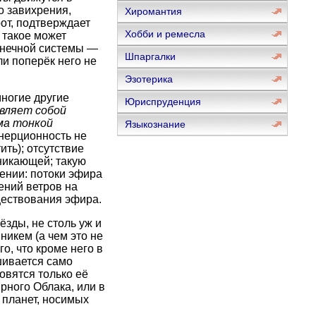
о завихрения,
Хиромантия
от, подтверждает
Хобби и ремесла
 такое может
лнечной системы —
Шпаргалки
и поперёк него не
Эзотерика
многие другие
Юриспруденция
вляет собой
ма тонкой
Языкознание
инерционность не
ть); отсутствие
оникающей; такую
ении: потоки эфира
ений ветров на
ществования эфира.
ёзды, не столь уж и
икем (а чем это не
о, что кроме него в
шивается само
овятся только её
рного Облака, или в
 планет, носимых