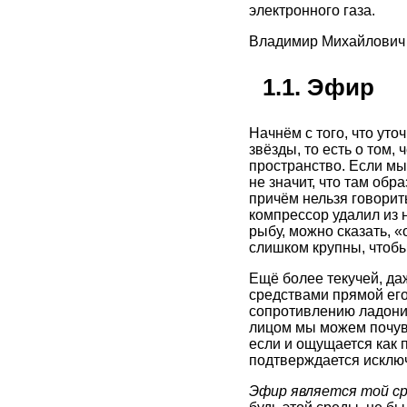
электронного газа.
Владимир Михайлович А
1.1. Эфир
Начнём с того, что уто
звёзды, то есть о том
пространство. Если мы
не значит, что там об
причём нельзя говорить
компрессор удалил из н
рыбу, можно сказать, «
слишком крупны, чтобы
Ещё более текучей, да
средствами прямой его
сопротивлению ладони 
лицом мы можем почувс
если и ощущается как 
подтверждается исключ
Эфир является той ср