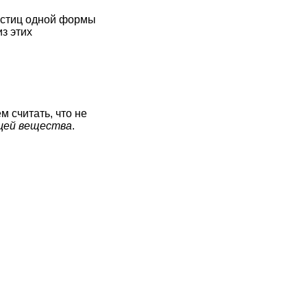
частиц одной формы
з этих
ем считать, что не
цей вещества
.