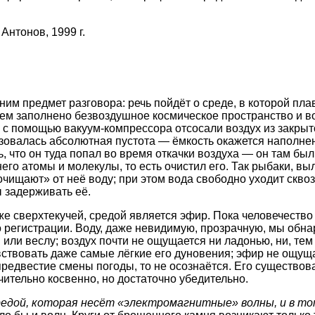
нтонов, 1999 г.
чним предмет разговора: речь пойдёт о среде, в которой пл
, чем заполнено безвоздушное космическое пространство и 
 с помощью вакуум-компрессора отсосали воздух из закрыто
разовалась абсолютная пустота — ёмкость окажется наполн
, что он туда попал во время откачки воздуха — он там был 
его атомы и молекулы, то есть очистил его. Так рыбаки, в
очищают» от неё воду; при этом вода свободно уходит сквозь
 задерживать её.
же сверхтекучей, средой является эфир. Пока человечество
 регистрации. Воду, даже невидимую, прозрачную, мы обн
или веслу; воздух почти не ощущается ни ладонью, ни, тем 
твовать даже самые лёгкие его дуновения; эфир не ощуща
предвестие смены погоды, то не осознаётся. Его существов
ительно косвенно, но достаточно убедительно.
едой, которая несёт «электромагнитные» волны, и в то