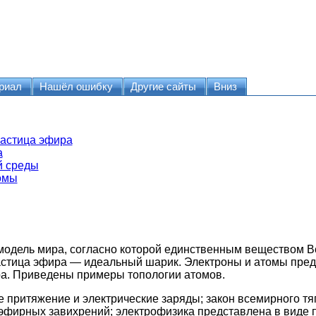
риал
Нашёл ошибку
Другие сайты
Вниз
частица эфира
а
й среды
томы
одель мира, согласно которой единственным веществом В
астица эфира — идеальный шарик. Электроны и атомы пред
а. Приведены примеры топологии атомов.
 притяжение и электрические заряды; закон всемирного тя
эфирных завихрений; электрофизика представлена в виде 