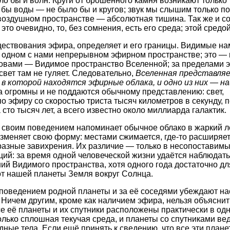
ло бы и волн. Круги от брошенного камня возникают только 
 бы воды — не было бы и кругов; звук мы слышим только по
звоздушном пространстве — абсолютная тишина. Так же и со
это очевидно, то, без сомнения, есть его среда; этой средо
уществования эфира, определяет и его границы. Видимые на
 в одном с нами непрерывном эфирном пространстве; это 
овами — Видимое пространство Вселенной; за пределами 
свет там не гуляет. Следовательно,
Вселенная представляе
в которой находятся эфирные облака, и одно из них — н
 огромны и не поддаются обычному представлению: свет,
 эфиру со скоростью триста тысяч километров в секунду, п
 сто тысяч лет, а всего известно около миллиарда галактик.
 своим поведением напоминает обычное облако в жаркий ле
зменяет свою форму: местами сжимается, где-то расширяет
азные завихрения. Их различие — только в несопоставимы
ий: за время одной человеческой жизни удаётся наблюдать 
й Видимого пространства, хотя одного года достаточно для
т нашей планеты Земля вокруг Солнца.
поведением родной планеты и за её соседями убеждают нас
Ничем другим, кроме как наличием эфира, нельзя объяснит
е её планеты и их спутники расположены практически в одн
лько сплошная текучая среда, и планеты со спутниками вед
ные тела. Если ещё принять к сведению, что все эти плане