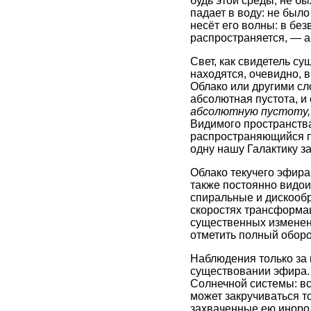
будь этой среды, не бы
падает в воду: не было
несёт его волны: в бе
распространяется, — а 
Свет, как свидетель с
находятся, очевидно,
Облако или другими сл
абсолютная пустота, и 
абсолютную пустоту, 
Видимого пространства
распространяющийся по
одну нашу Галактику за
Облако текучего эфира
также постоянно видои
спиральные и дискообр
скоростях трансформац
существенных изменени
отметить полный оборо
Наблюдения только за 
существовании эфира. 
Солнечной системы: вс
может закручиваться то
захваченные ею инород