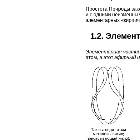
Простота Природы закл
и с одними неизменным
элементарных «кирпич
1.2. Элемен
Элементарная частиц
атом, а этот
эфирный и