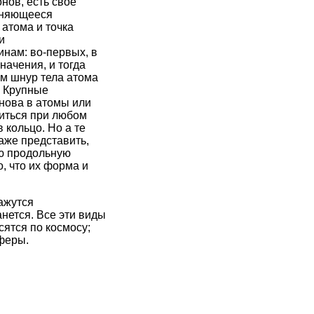
нов, есть своё
меняющееся
атома и точка
и
инам: во-первых, в
начения, и тогда
ом шнур тела атома
. Крупные
снова в атомы или
миться при любом
 кольцо. Но а те
даже представить,
ю продольную
, что их форма и
ажутся
анется. Все эти виды
ятся по космосу;
сферы.