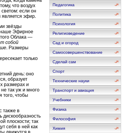
тогда, когда камень
Педагогика
тому, что воздух
 светом: если он
Политика
й является эфир.
Психология
ми звёзды
— наше Эфирное
Религиоведение
этого Облака —
т собой
Сад и огород
аше
. Размеры
Самосовершенствование
ересекает только
Сделай сам
Спорт
тний день: оно
ся, образует
Технические науки
х размерах и
не так уж и много
Транспорт и авиация
 того, чтобы
Учебники
Физика
 также в
ь дискообразность
Философия
ой плоскости; так
ут себя в ней как
Химия
ты движутся в