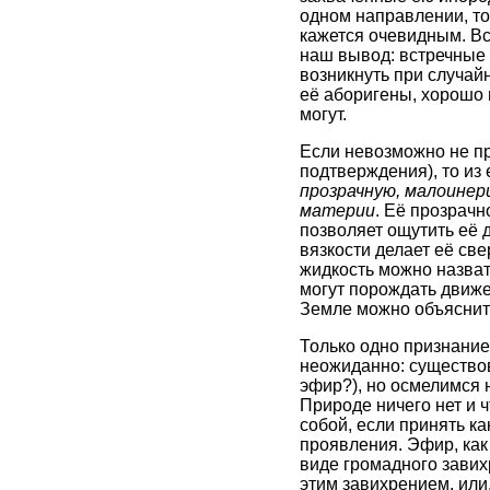
одном направлении, то
кажется очевидным. Вс
наш вывод: встречные 
возникнуть при случай
её аборигены, хорошо 
могут.
Если невозможно не пр
подтверждения), то из
прозрачную, малоинер
материи
. Её прозрач
позволяет ощутить её 
вязкости делает её св
жидкость можно назват
могут порождать движе
Земле можно объяснить
Только одно признание 
неожиданно: существов
эфир?), но осмелимся н
Природе ничего нет и 
собой, если принять ка
проявления. Эфир, как
виде громадного завих
этим завихрением, или,