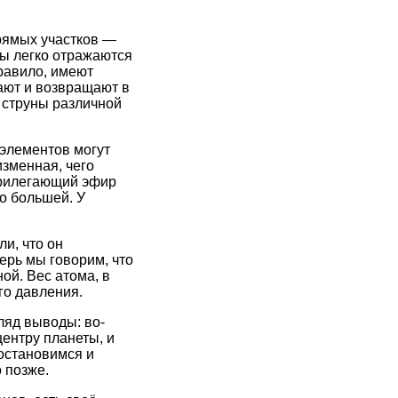
прямых участков —
ы легко отражаются
правило, имеют
ают и возвращают в
е струны различной
 элементов могут
зменная, чего
прилегающий эфир
о большей. У
ли, что он
ерь мы говорим, что
ой. Вес атома, в
го давления.
ляд выводы: во-
центру планеты, и
 остановимся и
 позже.