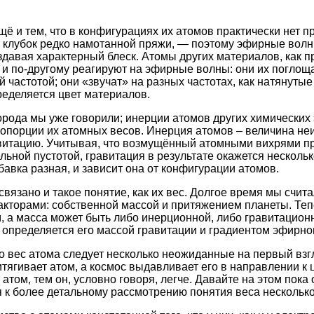
ё и тем, что в конфигурациях их атомов практически нет 
 клубок редко намотанной пряжи, — поэтому эфирные волн
оздавая характерный блеск. Атомы других материалов, как 
 и по-другому реагируют на эфирные волны: они их поглощ
 частотой; они «звучат» на разных частотах, как натянуты
еделяется цвет материалов.
рода мы уже говорили; инерции атомов других химических
опорции их атомных весов. Инерция атомов – величина неи
равитацию. Учитывая, что возмущённый атомными вихрями 
ьной пустотой, гравитация в результате окажется нескольк
бавка разная, и зависит она от конфигурации атомов.
вязано и такое понятие, как их вес. Долгое время мы счита
кторами: собственной массой и притяжением планеты. Теп
, а масса может быть либо инерционной, либо гравитационн
определяется его массой гравитации и градиентом эфирно
ро вес атома следует несколько неожиданные на первый взг
тягивает атом, а космос выдавливает его в направлении к 
атом, тем он, условно говоря, легче. Давайте на этом пока
 к более детальному рассмотрению понятия веса несколько