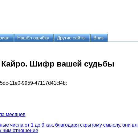
риал
Нашёл ошибку
Другие сайты
Вниз
л Кайро. Шифр вашей судьбы
85dc-11e0-9959-47117d41cf4b
;
ла месяцев
ые числа от 1 до 9 как, благодаря скрытому смыслу, они в
к ним отношение