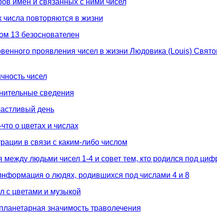
ов имен и связанных с ними чисел
к числа повторяются в жизни
ом 13 безоснователен
енного проявления чисел в жизни Людовика (Louis) Свято
чность чисел
нительные сведения
частливый день
что о цветах и числах
рации в связи с каким-либо числом
между людьми чисел 1-4 и совет тем, кто родился под циф
нформация о людях, родившихся под числами 4 и 8
л с цветами и музыкой
 планетарная значимость траволечения