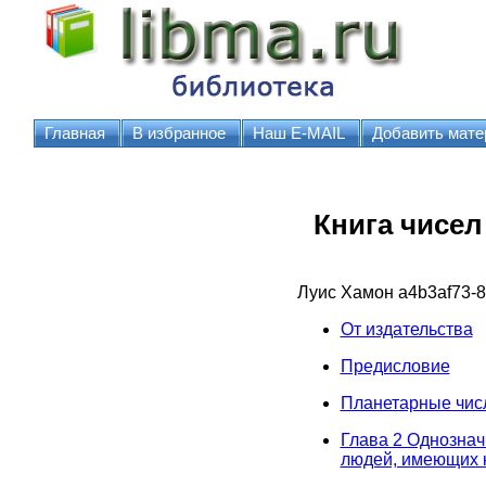
Главная
В избранное
Наш E-MAIL
Добавить мате
Книга чисе
Луис Хамон
a4b3af73-
От издательства
Предисловие
Планетарные чис
Глава 2 Однозначн
людей, имеющих 