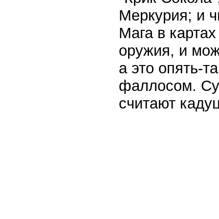
Меркурия; и ч
Мага в карта
оружия, и мож
а это опять-т
фаллосом. С
считают кадуц