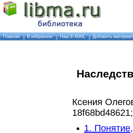
Главная
В избранное
Наш E-MAIL
Добавить материал
Наследств
Ксения Олего
18f68bd48621
;
1. Понятие