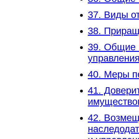
37. Виды о
38. Приращ
39. Общие 
управлени
40. Меры п
41. Довери
имущество
42. Возмещ
наследодат