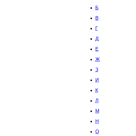
Б
В
Г
Д
Е
Ж
З
И
К
Л
М
Н
О