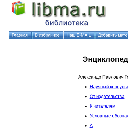
Главная
В избранное
Наш E-MAIL
Добавить мате
Энциклопед
Александр Павлович Г
Научный консульта
От издательства
К читателям
Условные обозна
А