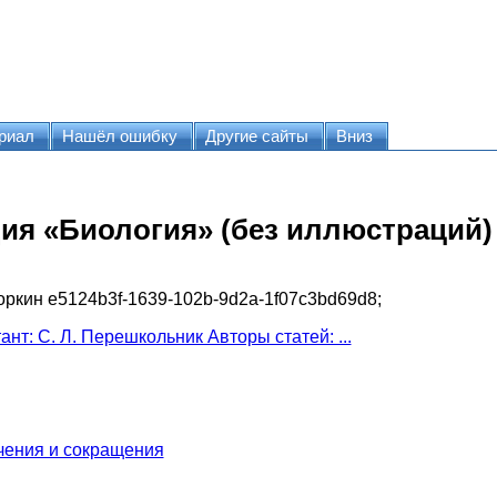
риал
Нашёл ошибку
Другие сайты
Вниз
ия «Биология» (без иллюстраций)
оркин
e5124b3f-1639-102b-9d2a-1f07c3bd69d8
;
нт: С. Л. Перешкольник Авторы статей: ...
чения и сокращения