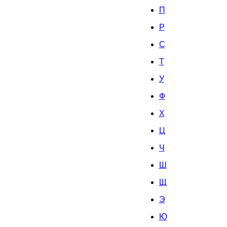
П
Р
С
Т
У
Ф
Х
Ц
Ч
Ш
Щ
Э
Ю