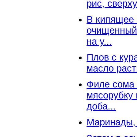
рис, сверх
В кипящее 
очищенный 
на у...
Плов с кур
масло раст
Филе сома 
мясорубку 
доба...
Маринады,