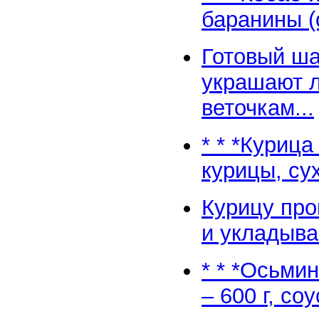
баранины (о
Готовый ш
украшают л
веточкам...
* * *Куриц
курицы, су
Курицу про
и укладыва
* * *Осьми
– 600 г, соу