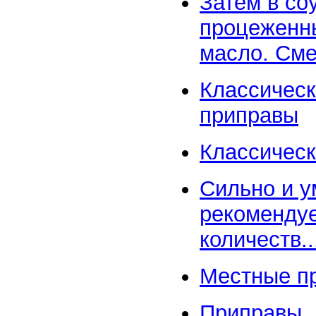
Затем в со
процеженны
масло. Сме.
Классическ
приправы
Классическ
Сильно и у
рекомендуе
количеств..
Местные п
Приправы