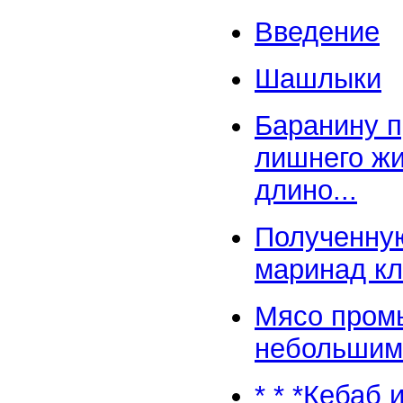
Введение
Шашлыки
Баранину п
лишнего жи
длино...
Полученную
маринад кл
Мясо промы
небольшими
* * *Кебаб