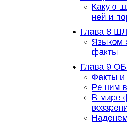
Какую ш
ней и п
Глава 8 Ш
Языком 
факты
Глава 9 
Факты и
Решим в
В мире 
воззрен
Наденем