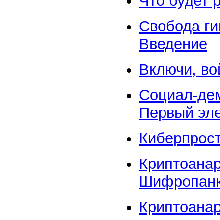
Что будет 
Свобода г
Введение
Включи, во
Cоциал-де
Первый эл
Киберпрос
Криптоанар
Шифропанк
Криптоанар