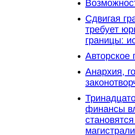
Возможност
Сдвигая гр
требует юр
границы: и
Авторское 
Анархия, г
законотвор
Тринадцато
финансы вл
становятся
магистрали