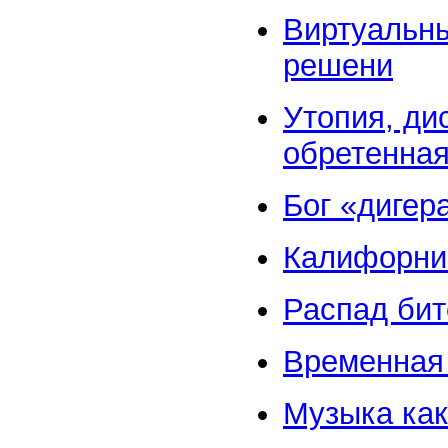
Виртуальны
решени
Утопия, ди
обретенная
Бог «дигер
Калифорни
Распад бит
Временная
Музыка как