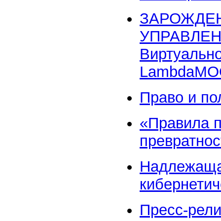
ЗАРОЖДЕН
УПРАВЛЕН
Виртуально
LambdaMO
Право и п
«Правила п
превратнос
Надлежаща
кибернетич
Пресс-рели