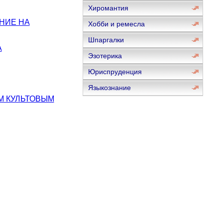
Хиромантия
НИЕ НА
Хобби и ремесла
Шпаргалки
А
Эзотерика
Юриспруденция
Языкознание
ИМ КУЛЬТОВЫМ