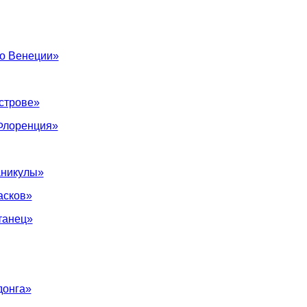
по Венеции»
строве»
Флоренция»
аникулы»
асков»
танец»
донга»