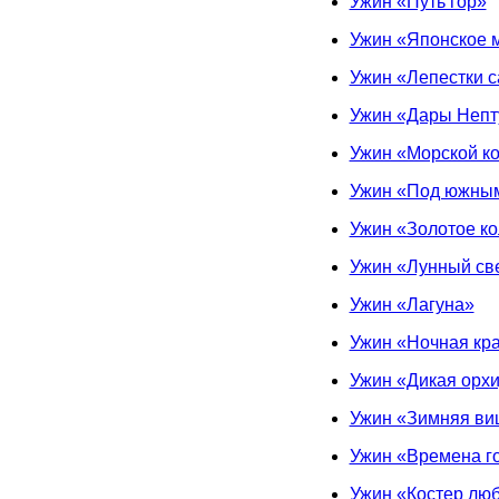
Ужин «Путь гор»
Ужин «Японское 
Ужин «Лепестки 
Ужин «Дары Непт
Ужин «Морской ко
Ужин «Под южны
Ужин «Золотое к
Ужин «Лунный св
Ужин «Лагуна»
Ужин «Ночная кр
Ужин «Дикая орх
Ужин «Зимняя ви
Ужин «Времена г
Ужин «Костер лю