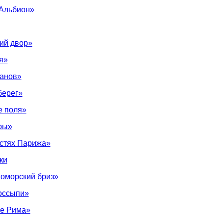
Альбион»
ий двор»
я»
манов»
берег»
е поля»
ры»
остях Парижа»
ки
оморский бриз»
оссыпи»
е Рима»