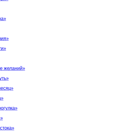
ра»
фия»
ти»
е желаний»
уть»
месяц»
а»
рогулка»
е»
стока»