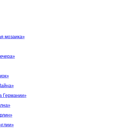
ая мозаика»
вечера»
мок»
Майна»
а Германии»
олна»
рлин»
нглии»