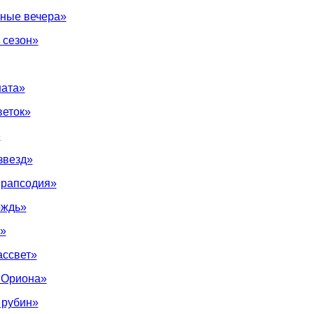
ные вечера»
 сезон»
ната»
веток»
»
звезд»
 рапсодия»
ождь»
а»
ассвет»
 Ориона»
 рубин»