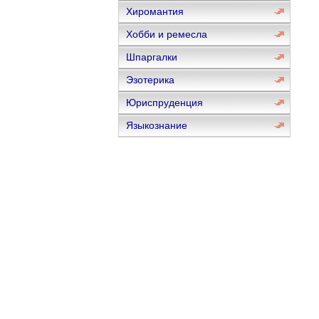
Хиромантия
Хобби и ремесла
Шпаргалки
Эзотерика
Юриспруденция
Языкознание