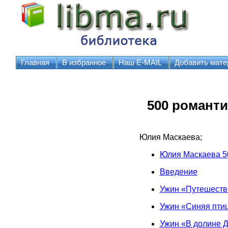
Главная
В избранное
Наш E-MAIL
Добавить мате
500 романти
Юлия Маскаева;
Юлия Маскаева 5
Введение
Ужин «Путешеств
Ужин «Синяя пти
Ужин «В долине 