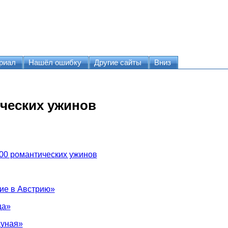
риал
Нашёл ошибку
Другие сайты
Вниз
ческих ужинов
00 романтических ужинов
ие в Австрию»
ца»
Дуная»