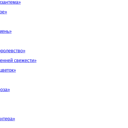
изантема»
ре»
мень»
оролевство»
ренней свежести»
цветок»
роза»
антера»